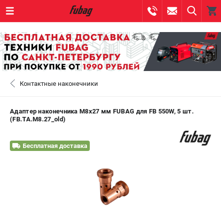
0 
₽
САНКТ-ПЕТЕРБУРГ
Контактные наконечники
+7 (812) 317-60-57
- ЗАКАЗ ИЗДЕЛИЙ
+7 (8112) 59-10-67
- ЗАКАЗ ЗАПЧАСТЕЙ
Адаптер наконечника М8х27 мм FUBAG для FB 550W, 5 шт.
(FB.TA.M8.27_old)
ЗАКАЗАТЬ ЗАПЧАСТЬ
Бесплатная доставка
ВХОД ИЛИ РЕГИСТРАЦИЯ
КАТАЛОГ
АКЦИИ