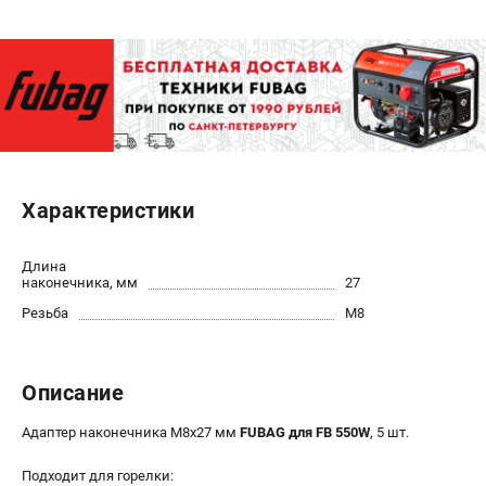
ЭЛЕКТРОСТАНЦИИ
Генераторы бензиновые
Генераторы дизельные
Генераторы инверторные
Генераторы сварочные
Характеристики
ПОЛЕЗНЫЕ СТАТЬИ
Как выбрать краскопульт?
Длина
Как выбрать мотопомпу?
наконечника, мм
27
Как выбрать бензопилу?
Резьба
М8
Как выбрать компрессор?
Как правильно выбрать генератор?
Описание
Как выбрать сварочный аппарат?
Адаптер наконечника М8х27 мм
FUBAG для FB 550W
, 5 шт.
СВАРОЧНЫЕ АППАРАТЫ
Подходит для горелки:
Аппараты контактной сварки