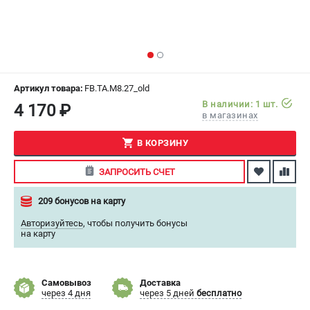
СРАВНЕНИЕ
(
0
)
ИЗБРАННОЕ
(
0
)
МАГАЗИНЫ
Артикул товара:
FB.TA.M8.27_old
В наличии: 1 шт.
4 170 ₽
в магазинах
СЕРВИС
В КОРЗИНУ
ПОДДЕРЖКА
ЗАПРОСИТЬ СЧЕТ
Сервисный центр
Как нас найти
209 бонусов на карту
Авторизуйтесь
,
чтобы получить бонусы
ИНФОРМАЦИЯ
на карту
Юридическая информация
О бренде
Самовывоз
Доставка
Пользовательское соглашение
через 4 дня
через 5 дней
бесплатно
Способы оплаты