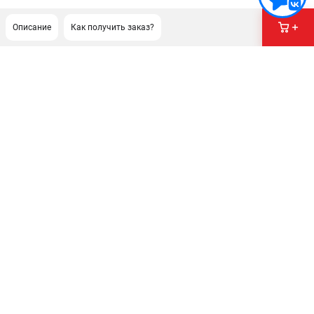
Описание
Как получить заказ?
ПОДДЕРЖКА
Сервисный центр
Как нас найти
ИНФОРМАЦИЯ
Юридическая информация
О бренде
Пользовательское соглашение
Способы оплаты
ЭЛЕКТРОСТАНЦИИ