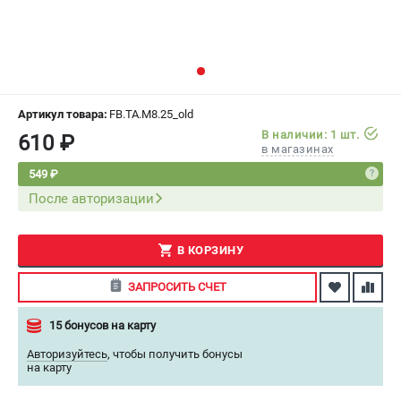
СРАВНЕНИЕ
(
0
)
ИЗБРАННОЕ
(
0
)
МАГАЗИНЫ
Артикул товара:
FB.TA.M8.25_old
В наличии: 1 шт.
610 ₽
в магазинах
СЕРВИС
549 ₽
После авторизации
ПОДДЕРЖКА
Сервисный центр
Как нас найти
В КОРЗИНУ
ЗАПРОСИТЬ СЧЕТ
ИНФОРМАЦИЯ
15 бонусов на карту
Юридическая информация
О бренде
Авторизуйтесь
,
чтобы получить бонусы
на карту
Пользовательское соглашение
Способы оплаты