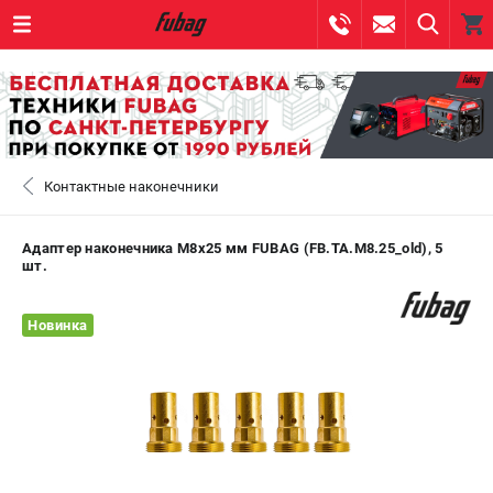
0 
₽
САНКТ-ПЕТЕРБУРГ
Контактные наконечники
+7 (812) 317-60-57
- ЗАКАЗ ИЗДЕЛИЙ
+7 (8112) 59-10-67
- ЗАКАЗ ЗАПЧАСТЕЙ
Адаптер наконечника М8х25 мм FUBAG (FB.TA.M8.25_old), 5
шт.
ЗАКАЗАТЬ ЗАПЧАСТЬ
Новинка
ВХОД ИЛИ РЕГИСТРАЦИЯ
КАТАЛОГ
АКЦИИ