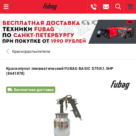
0 
₽
САНКТ-ПЕТЕРБУРГ
Краскораспылители
+7 (812) 317-60-57
- ЗАКАЗ ИЗДЕЛИЙ
+7 (8112) 59-10-67
- ЗАКАЗ ЗАПЧАСТЕЙ
Краскопульт пневматический FUBAG BASIC S750\1.5HP
(8641878)
ЗАКАЗАТЬ ЗАПЧАСТЬ
Бесплатная доставка
ВХОД ИЛИ РЕГИСТРАЦИЯ
КАТАЛОГ
АКЦИИ