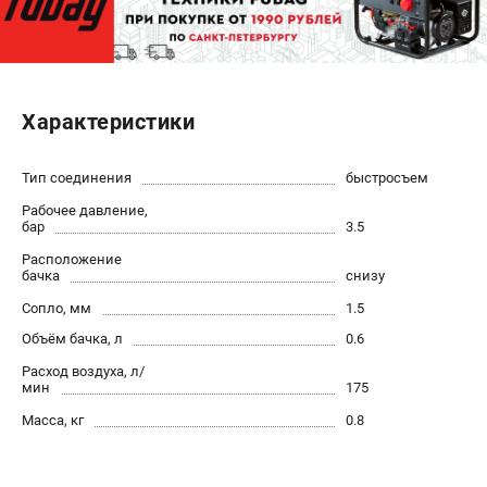
ЭЛЕКТРОСТАНЦИИ
Генераторы бензиновые
Генераторы дизельные
Характеристики
Генераторы инверторные
Генераторы сварочные
Тип соединения
быстросъем
Рабочее давление,
ПОЛЕЗНЫЕ СТАТЬИ
бар
3.5
Как выбрать краскопульт?
Расположение
бачка
снизу
Как выбрать мотопомпу?
Сопло, мм
1.5
Как выбрать бензопилу?
Как выбрать компрессор?
Объём бачка, л
0.6
Как правильно выбрать генератор?
Расход воздуха, л/
мин
175
Как выбрать сварочный аппарат?
Масса, кг
0.8
СВАРОЧНЫЕ АППАРАТЫ
Аппараты контактной сварки