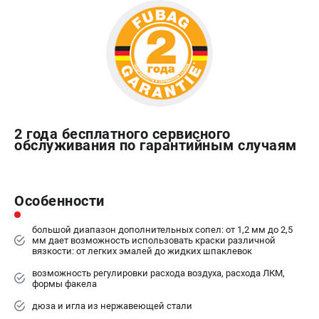
Сварочные полуавтоматы MIG/MAG
Сварочные аппараты TIG
Сварочные материалы
ТЕЛЕФОН (САНКТ-ПЕТЕРБУРГ)
+7 (812) 317-60-57
Информация размещённая на сайте не является публичной
2 года бесплатного сервисного
офертой.
обслуживания по гарантийным случаям
проспект Александровской Фермы, 29АЛ
8 (812) 317-60-57
Режим работы колл-центра:
Особенности
пн-пт - с 9:00 до 18:00
сб - с 10:00 до 16:00
большой диапазон дополнительных сопел: от 1,2 мм до 2,5
вс - выходной
мм дает возможность использовать краски различной
вязкости: от легких эмалей до жидких шпаклевок
ЗАКАЗ ЗАПЧАСТЕЙ
+7 (8112) 59-10-67
возможность регулировки расхода воздуха, расхода ЛКМ,
формы факела
zakaz@fubagtorg.ru
дюза и игла из нержавеющей стали