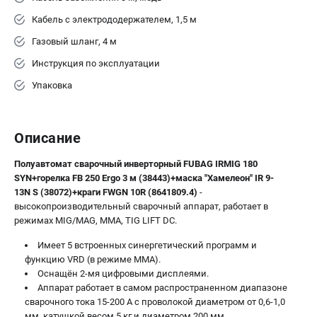
Кабель с электрододержателем, 1,5 м
Газовый шланг, 4 м
Инструкция по эксплуатации
Упаковка
Описание
Полуавтомат сварочный инверторный FUBAG IRMIG 180
SYN+горелка FB 250 Ergo 3 м (38443)+маска "Хамелеон" IR 9-
13N S (38072)+краги FWGN 10R (8641809.4)
-
высокопроизводительный сварочный аппарат, работает в
режимах MIG/MAG, MMA, TIG LIFT DC.
Имеет 5 встроенных синергетический программ и
функцию VRD (в режиме MMA).
Оснащён 2-мя цифровыми дисплеями.
Аппарат работает в самом распространенном диапазоне
сварочного тока 15-200 А с проволокой диаметром от 0,6-1,0
мм, катушкой весом 5 кг и диаметром 200 мм.