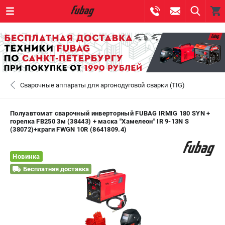
0 
₽
САНКТ-ПЕТЕРБУРГ
Сварочные аппараты для аргонодуговой сварки (TIG)
+7 (812) 317-60-57
- ЗАКАЗ ИЗДЕЛИЙ
+7 (8112) 59-10-67
- ЗАКАЗ ЗАПЧАСТЕЙ
Полуавтомат сварочный инверторный FUBAG IRMIG 180 SYN +
горелка FB250 3м (38443) + маска "Хамелеон" IR 9-13N S
(38072)+краги FWGN 10R (8641809.4)
ЗАКАЗАТЬ ЗАПЧАСТЬ
Новинка
ВХОД ИЛИ РЕГИСТРАЦИЯ
Бесплатная доставка
КАТАЛОГ
АКЦИИ