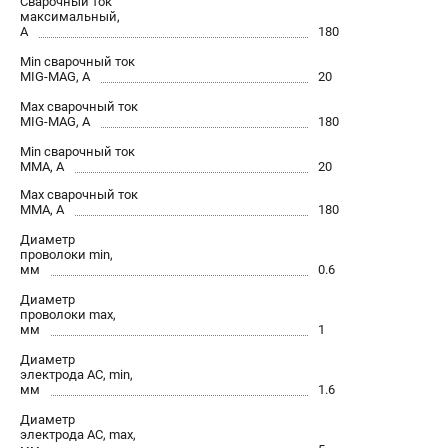
Сварочный ток
максимальный,
Сварочные полуавтоматы MIG/MAG
А
180
Сварочные аппараты TIG
Min сварочный ток
Сварочные материалы
MIG-MAG, А
20
Max сварочный ток
MIG-MAG, А
180
ТЕЛЕФОН (САНКТ-ПЕТЕРБУРГ)
Min сварочный ток
+7 (812) 317-60-57
ММА, А
20
Информация размещённая на сайте не является публичной
Max сварочный ток
офертой.
ММА, А
180
проспект Александровской Фермы, 29АЛ
Диаметр
8 (812) 317-60-57
проволоки min,
мм
0.6
Режим работы колл-центра:
пн-пт - с 9:00 до 18:00
Диаметр
сб - с 10:00 до 16:00
проволоки max,
вс - выходной
мм
1
ЗАКАЗ ЗАПЧАСТЕЙ
Диаметр
+7 (8112) 59-10-67
электрода AC, min,
мм
1.6
zakaz@fubagtorg.ru
Диаметр
электрода AC, max,