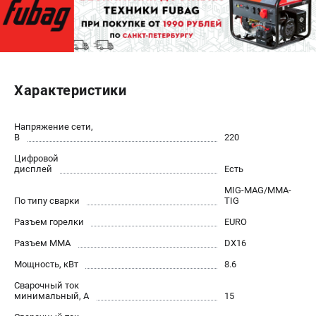
ЭЛЕКТРОСТАНЦИИ
Генераторы бензиновые
Генераторы дизельные
Характеристики
Генераторы инверторные
Генераторы сварочные
Напряжение сети,
В
220
ПОЛЕЗНЫЕ СТАТЬИ
Цифровой
Как выбрать краскопульт?
дисплей
Есть
Как выбрать мотопомпу?
MIG-MAG/MMA-
По типу сварки
TIG
Как выбрать бензопилу?
Как выбрать компрессор?
Разъем горелки
EURO
Как правильно выбрать генератор?
Разъем ММА
DX16
Как выбрать сварочный аппарат?
Мощность, кВт
8.6
Сварочный ток
СВАРОЧНЫЕ АППАРАТЫ
минимальный, А
15
Аппараты контактной сварки