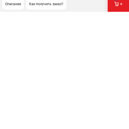
Описание
Как получить заказ?
ПОДДЕРЖКА
Сервисный центр
Как нас найти
ИНФОРМАЦИЯ
Юридическая информация
О бренде
Пользовательское соглашение
Способы оплаты
ЭЛЕКТРОСТАНЦИИ