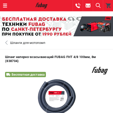
0 
₽
САНКТ-ПЕТЕРБУРГ
Шланги для мотопомп
+7 (812) 317-60-57
- ЗАКАЗ ИЗДЕЛИЙ
+7 (8112) 59-10-67
- ЗАКАЗ ЗАПЧАСТЕЙ
Шланг напорно-всасывающий FUBAG FHT 4/8 100мм, 8м
(838704)
ЗАКАЗАТЬ ЗАПЧАСТЬ
Бесплатная доставка
ВХОД ИЛИ РЕГИСТРАЦИЯ
КАТАЛОГ
АКЦИИ