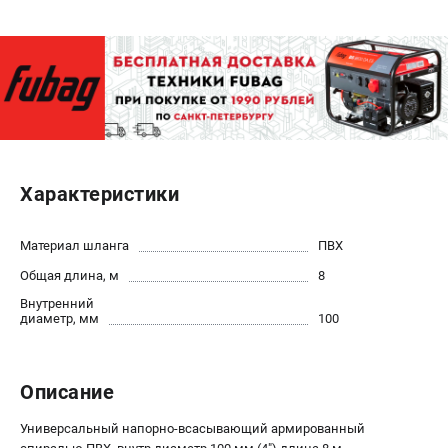
ЭЛЕКТРОСТАНЦИИ
Генераторы бензиновые
Генераторы дизельные
Генераторы инверторные
Генераторы сварочные
Характеристики
ПОЛЕЗНЫЕ СТАТЬИ
Как выбрать краскопульт?
Материал шланга
ПВХ
Как выбрать мотопомпу?
Общая длина, м
8
Как выбрать бензопилу?
Внутренний
Как выбрать компрессор?
диаметр, мм
100
Как правильно выбрать генератор?
Как выбрать сварочный аппарат?
Описание
СВАРОЧНЫЕ АППАРАТЫ
Универсальный напорно-всасывающий армированный
Аппараты контактной сварки