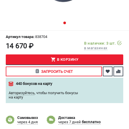
СРАВНЕНИЕ
(
0
)
ИЗБРАННОЕ
(
0
)
МАГАЗИНЫ
Артикул товара:
838704
В наличии: 3 шт.
14 670 ₽
в магазинах
СЕРВИС
В КОРЗИНУ
ПОДДЕРЖКА
ЗАПРОСИТЬ СЧЕТ
Сервисный центр
Как нас найти
440 бонусов на карту
Авторизуйтесь
,
чтобы получить бонусы
ИНФОРМАЦИЯ
на карту
Юридическая информация
О бренде
Самовывоз
Доставка
Пользовательское соглашение
через 4 дня
через 7 дней
бесплатно
Способы оплаты