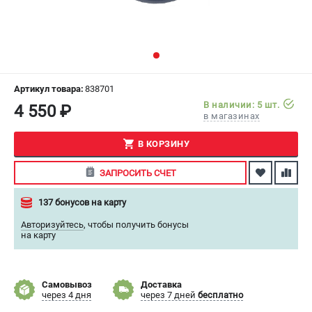
СРАВНЕНИЕ
(
0
)
ИЗБРАННОЕ
(
0
)
МАГАЗИНЫ
Артикул товара:
838701
В наличии: 5 шт.
4 550 ₽
в магазинах
СЕРВИС
В КОРЗИНУ
ПОДДЕРЖКА
ЗАПРОСИТЬ СЧЕТ
Сервисный центр
Как нас найти
137 бонусов на карту
Авторизуйтесь
,
чтобы получить бонусы
ИНФОРМАЦИЯ
на карту
Юридическая информация
О бренде
Самовывоз
Доставка
Пользовательское соглашение
через 4 дня
через 7 дней
бесплатно
Способы оплаты