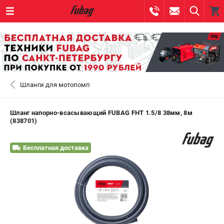
0 
₽
САНКТ-ПЕТЕРБУРГ
Шланги для мотопомп
+7 (812) 317-60-57
- ЗАКАЗ ИЗДЕЛИЙ
+7 (8112) 59-10-67
- ЗАКАЗ ЗАПЧАСТЕЙ
Шланг напорно-всасывающий FUBAG FHT 1.5/8 38мм, 8м
(838701)
ЗАКАЗАТЬ ЗАПЧАСТЬ
Бесплатная доставка
ВХОД ИЛИ РЕГИСТРАЦИЯ
КАТАЛОГ
АКЦИИ