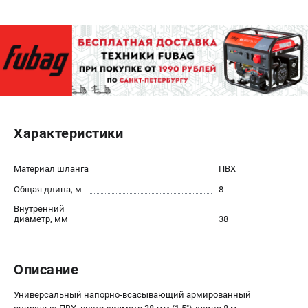
ЭЛЕКТРОСТАНЦИИ
Генераторы бензиновые
Генераторы дизельные
Генераторы инверторные
Генераторы сварочные
Характеристики
ПОЛЕЗНЫЕ СТАТЬИ
Как выбрать краскопульт?
Материал шланга
ПВХ
Как выбрать мотопомпу?
Общая длина, м
8
Как выбрать бензопилу?
Внутренний
Как выбрать компрессор?
диаметр, мм
38
Как правильно выбрать генератор?
Как выбрать сварочный аппарат?
Описание
СВАРОЧНЫЕ АППАРАТЫ
Универсальный напорно-всасывающий армированный
Аппараты контактной сварки