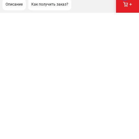
Описание
Как получить заказ?
ПОДДЕРЖКА
Сервисный центр
Как нас найти
ИНФОРМАЦИЯ
Юридическая информация
О бренде
Пользовательское соглашение
Способы оплаты
ЭЛЕКТРОСТАНЦИИ