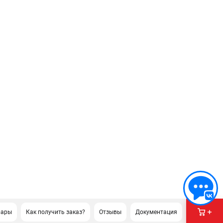
вары
Как получить заказ?
Отзывы
Документация