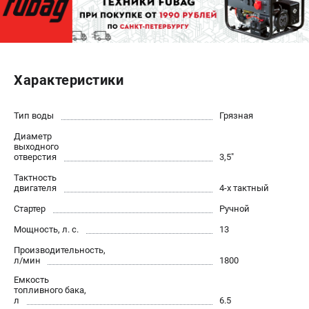
ЭЛЕКТРОСТАНЦИИ
Генераторы бензиновые
Генераторы дизельные
Характеристики
Генераторы инверторные
Генераторы сварочные
Тип воды
Грязная
Диаметр
ПОЛЕЗНЫЕ СТАТЬИ
выходного
отверстия
3,5"
Как выбрать краскопульт?
Тактность
Как выбрать мотопомпу?
двигателя
4-х тактный
Как выбрать бензопилу?
Стартер
Ручной
Как выбрать компрессор?
Мощность, л. с.
13
Как правильно выбрать генератор?
Как выбрать сварочный аппарат?
Производительность,
л/мин
1800
Емкость
СВАРОЧНЫЕ АППАРАТЫ
топливного бака,
л
6.5
Аппараты контактной сварки