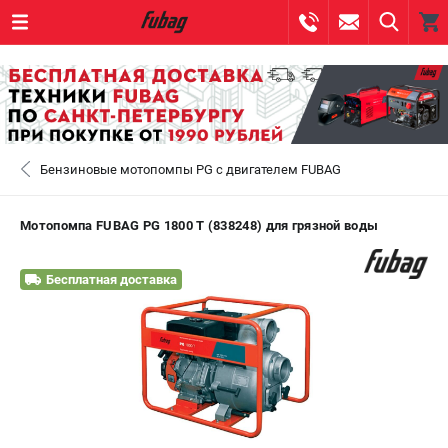
0 
₽
САНКТ-ПЕТЕРБУРГ
Бензиновые мотопомпы PG с двигателем FUBAG
+7 (812) 317-60-57
- ЗАКАЗ ИЗДЕЛИЙ
+7 (8112) 59-10-67
- ЗАКАЗ ЗАПЧАСТЕЙ
Мотопомпа FUBAG PG 1800 T (838248) для грязной воды
ЗАКАЗАТЬ ЗАПЧАСТЬ
Бесплатная доставка
ВХОД ИЛИ РЕГИСТРАЦИЯ
КАТАЛОГ
АКЦИИ