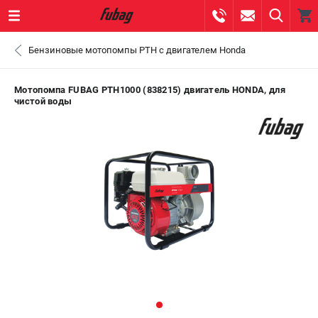
0 
Бензиновые мотопомпы PTH с двигателем Honda
₽
ПОМОНА
Мотопомпа FUBAG PTH1000 (838215) двигатель HONDA, для
чистой воды
+7 (800) 550-70-46
- ЗАКАЗ ИЗДЕЛИЙ
+7 (8112) 59-10-67
- ЗАКАЗ ЗАПЧАСТЕЙ
ЗАКАЗАТЬ ЗАПЧАСТЬ
ВХОД ИЛИ РЕГИСТРАЦИЯ
КАТАЛОГ
АКЦИИ