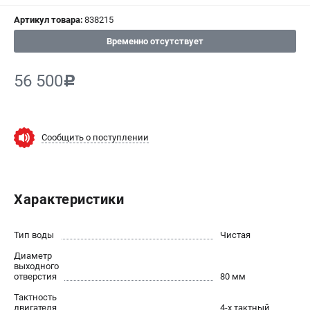
СРАВНЕНИЕ
(
0
)
Артикул товара:
838215
Временно отсутствует
ИЗБРАННОЕ
(
0
)
56 500
c
МАГАЗИНЫ
СЕРВИС
Сообщить о поступлении
ПОДДЕРЖКА
Сервисный центр
Характеристики
ИНФОРМАЦИЯ
Юридическая информация
Тип воды
Чистая
О бренде
Диаметр
выходного
Пользовательское соглашение
отверстия
80 мм
Способы оплаты
Тактность
двигателя
4-х тактный