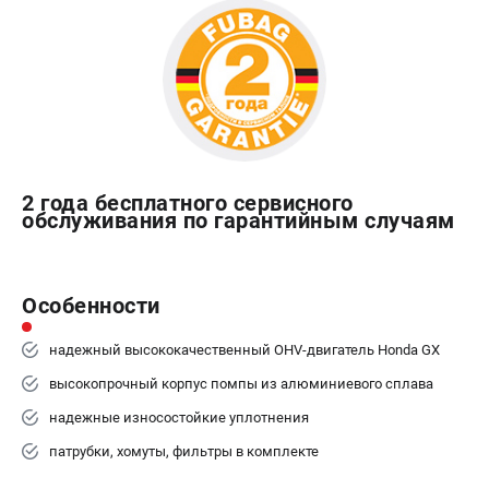
Сварочные аппараты TIG
Сварочные материалы
ТЕЛЕФОН (ПОМОНА)
+7 (800) 550-70-46
Информация размещённая на сайте не является публичной
офертой.
2 года бесплатного сервисного
обслуживания по гарантийным случаям
проспект Александровской Фермы, 29АЛ
8 (812) 317-60-57
Режим работы колл-центра:
пн-пт - с 9:00 до 18:00
Особенности
сб - с 10:00 до 16:00
вс - выходной
надежный высококачественный OHV-двигатель Honda GX
ЗАКАЗ ЗАПЧАСТЕЙ
+7 (8112) 59-10-67
высокопрочный корпус помпы из алюминиевого сплава
zakaz@fubagtorg.ru
надежные износостойкие уплотнения
патрубки, хомуты, фильтры в комплекте