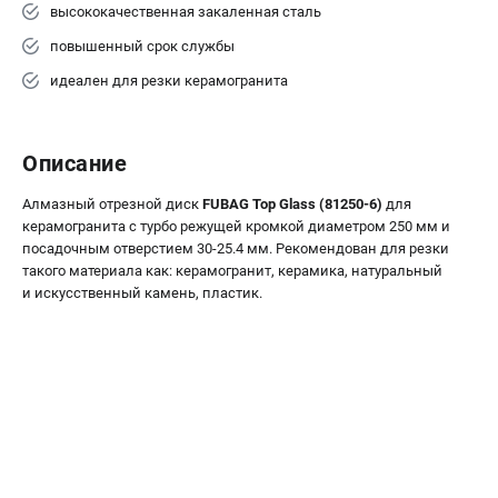
высококачественная закаленная сталь
Сварочные полуавтоматы MIG/MAG
повышенный срок службы
Сварочные аппараты TIG
Сварочные материалы
идеален для резки керамогранита
ТЕЛЕФОН (САНКТ-ПЕТЕРБУРГ)
Описание
+7 (812) 317-60-57
Информация размещённая на сайте не является публичной
Алмазный отрезной диск
FUBAG Top Glass (81250-6)
для
офертой.
керамогранита с турбо режущей кромкой диаметром 250 мм и
посадочным отверстием 30-25.4 мм. Рекомендован для резки
проспект Александровской Фермы, 29АЛ
такого материала как: керамогранит, керамика, натуральный
8 (812) 317-60-57
и искусственный камень, пластик.
Режим работы колл-центра:
пн-пт - с 9:00 до 18:00
сб - с 10:00 до 16:00
вс - выходной
ЗАКАЗ ЗАПЧАСТЕЙ
+7 (8112) 59-10-67
zakaz@fubagtorg.ru