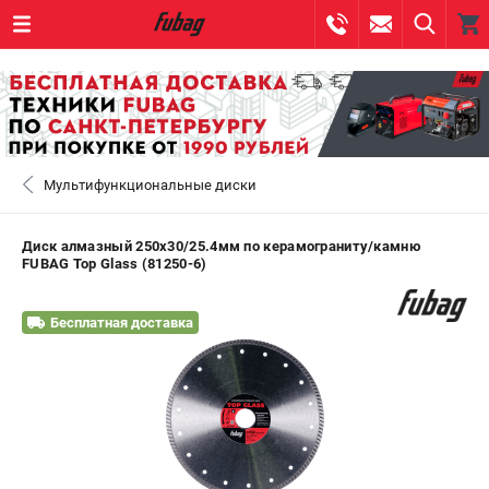
0 
₽
САНКТ-ПЕТЕРБУРГ
Мультифункциональные диски
+7 (812) 317-60-57
- ЗАКАЗ ИЗДЕЛИЙ
+7 (8112) 59-10-67
- ЗАКАЗ ЗАПЧАСТЕЙ
Диск алмазный 250х30/25.4мм по керамограниту/камню
FUBAG Top Glass (81250-6)
ЗАКАЗАТЬ ЗАПЧАСТЬ
Бесплатная доставка
ВХОД ИЛИ РЕГИСТРАЦИЯ
КАТАЛОГ
АКЦИИ