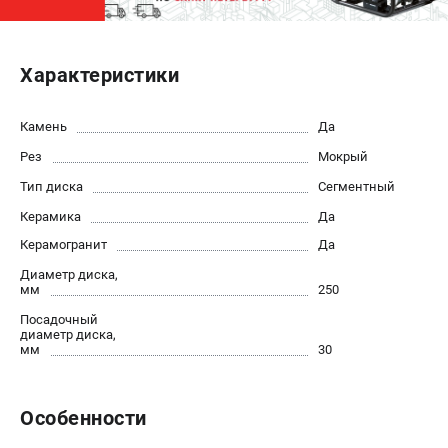
ЭЛЕКТРОСТАНЦИИ
Характеристики
Генераторы бензиновые
Генераторы дизельные
Генераторы инверторные
Камень
Да
Генераторы сварочные
Рез
Мокрый
Тип диска
Сегментный
ПОЛЕЗНЫЕ СТАТЬИ
Керамика
Да
Как выбрать краскопульт?
Керамогранит
Да
Как выбрать мотопомпу?
Диаметр диска,
Как выбрать бензопилу?
мм
250
Как выбрать компрессор?
Посадочный
диаметр диска,
Как правильно выбрать генератор?
мм
30
Как выбрать сварочный аппарат?
СВАРОЧНЫЕ АППАРАТЫ
Особенности
Аппараты контактной сварки