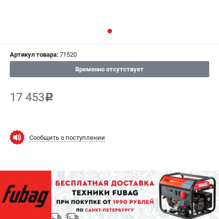
СРАВНЕНИЕ
(
0
)
ИЗБРАННОЕ
(
0
)
Артикул товара:
71520
МАГАЗИНЫ
Временно отсутствует
СЕРВИС
17 453
c
ПОДДЕРЖКА
Сервисный центр
Как нас найти
Сообщить о поступлении
ИНФОРМАЦИЯ
Юридическая информация
О бренде
Пользовательское соглашение
Способы оплаты