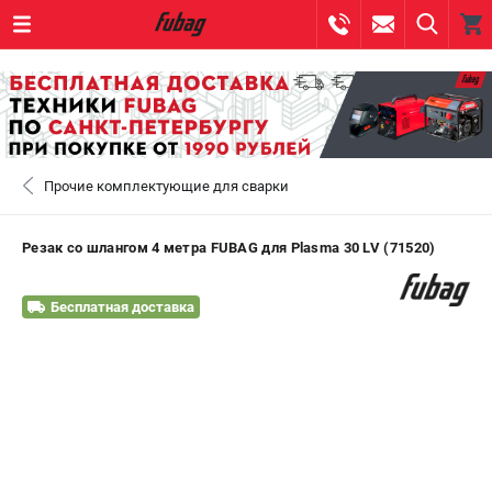
0 
₽
САНКТ-ПЕТЕРБУРГ
Прочие комплектующие для сварки
+7 (812) 317-60-57
- ЗАКАЗ ИЗДЕЛИЙ
+7 (8112) 59-10-67
- ЗАКАЗ ЗАПЧАСТЕЙ
Резак со шлангом 4 метра FUBAG для Plasma 30 LV (71520)
ЗАКАЗАТЬ ЗАПЧАСТЬ
Бесплатная доставка
ВХОД ИЛИ РЕГИСТРАЦИЯ
КАТАЛОГ
АКЦИИ