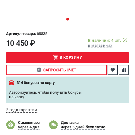
СРАВНЕНИЕ
(
0
)
ИЗБРАННОЕ
(
0
)
Артикул товара:
68835
МАГАЗИНЫ
В наличии: 4 шт.
10 450 ₽
в магазинах
СЕРВИС
В КОРЗИНУ
ПОДДЕРЖКА
ЗАПРОСИТЬ СЧЕТ
Сервисный центр
314 бонусов на карту
Как нас найти
Авторизуйтесь
,
чтобы получить бонусы
на карту
ИНФОРМАЦИЯ
Юридическая информация
2 года гарантии
О бренде
Самовывоз
Доставка
Пользовательское соглашение
через 4 дня
через 5 дней
бесплатно
Способы оплаты