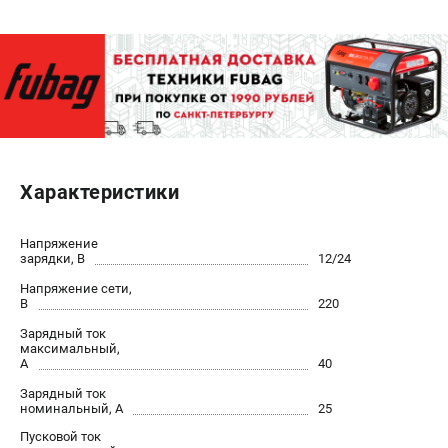
ЭЛЕКТРОСТАНЦИИ
Генераторы бензиновые
Генераторы дизельные
Генераторы инверторные
Генераторы сварочные
Характеристики
ПОЛЕЗНЫЕ СТАТЬИ
Как выбрать краскопульт?
Напряжение
зарядки, В
12/24
Как выбрать мотопомпу?
Как выбрать бензопилу?
Напряжение сети,
В
220
Как выбрать компрессор?
Зарядный ток
Как правильно выбрать генератор?
максимальный,
Как выбрать сварочный аппарат?
А
40
Зарядный ток
номинальный, А
25
СВАРОЧНЫЕ АППАРАТЫ
Пусковой ток
Аппараты контактной сварки