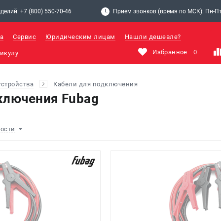
делий: +7 (800) 550-70-46
Прием звонков (время по МСК): Пн-Пт: 
а
Сервис
Юридическим лицам
Нашли дешевле?
Избранное
0
устройства
Кабели для подключения
ключения Fubag
ности