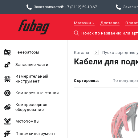
Заказ запчастей: +7 (8112) 59-10-67
Заказ из
Магазины
Доставка
Оплат
Генераторы
Каталог
Пуско-зарядные 
Кабели для под
Запасные части
Измерительный
Сортировка:
По популяр
инструмент
Камнерезные станки
Компрессорное
оборудование
Мотопомпы
Пневмоинструмент