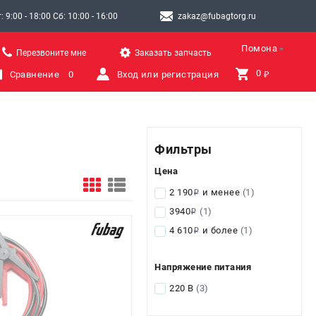
9:00 - 18:00 Сб: 10:00 - 16:00
zakaz@fubagtorg.ru
Помона
Перезвоните мне
Заказать запчасть
0 
Сравнение
0
Вход или регистрация
₽
Фильтры
Цена
2 190
и менее
(1)
i
3940
(1)
i
4 610
и более
(1)
i
Напряжение питания
220 В
(3)