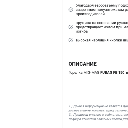
благодаря евроразъему подх
сварочным полуавтоматам р
производителей
пружина на основании рукоя
предотвращает излом при ма
изгиба
высокая изоляция кнопки в
ОПИСАНИЕ
Горелка MIG-MAG
FUBAG FB 150 mi
1.) Данная информация не является пу
дилера менять комплектацию, техничес
3.) Продавец снимает с себя ответстве
подбора клиентом запасных частей для