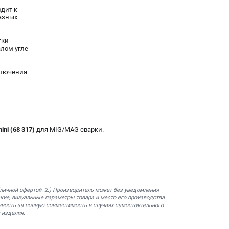
одит к
азных
тки
лом угле
ключения
ni (68 317)
для MIG/MAG сварки.
бличной офертой. 2.) Производитель может без уведомления
кие, визуальные параметры товара и место его производства.
нность за полную совместимость в случаях самостоятельного
 изделия.