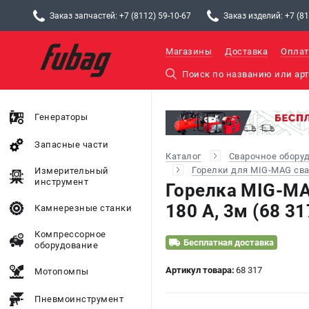
Заказ запчастей: +7 (8112) 59-10-67
Заказ изделий: +7 (81
Магазины
Доставка
Оплат
Генераторы
Запасные части
Каталог
Сварочное обору
Горелки для MIG-MAG св
Измерительный
инструмент
Горелка MIG-MA
180 А, 3м (68 31
Камнерезные станки
Компрессорное
Бесплатная доставка
оборудование
Артикул товара:
68 317
Мотопомпы
Пневмоинструмент