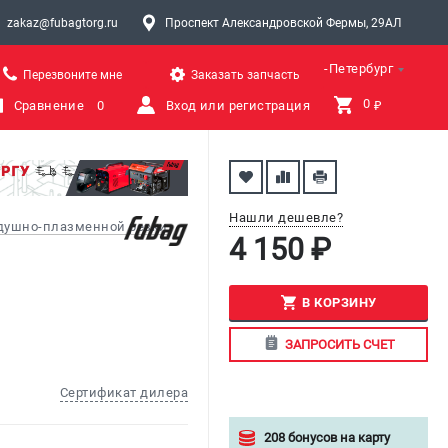
zakaz@fubagtorg.ru
Проспект Александровской Фермы, 29АЛ
Санкт-Петербург
Перезвоните мне
Заказать запчасть
0 
Сравнение
0
Вход или регистрация
₽
Нашли дешевле?
здушно-плазменной резки
4 150 ₽
В КОРЗИНУ
ЗАПРОСИТЬ СЧЕТ
Сертификат дилера
208 бонусов на карту