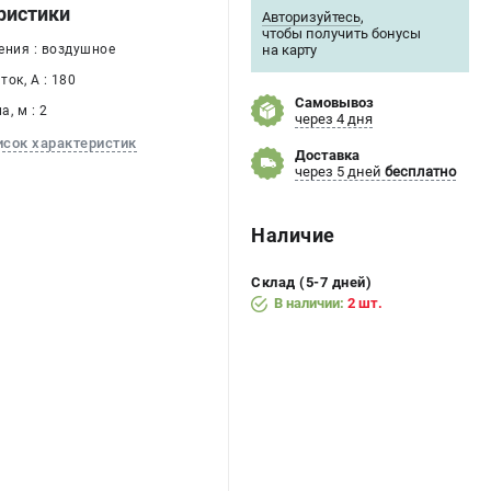
ристики
Авторизуйтесь
,
чтобы получить бонусы
на карту
ения : воздушное
ок, А : 180
Самовывоз
, м : 2
через 4 дня
исок характеристик
Доставка
через 5 дней
бесплатно
Наличие
Склад (5-7 дней)
В наличии:
2 шт.