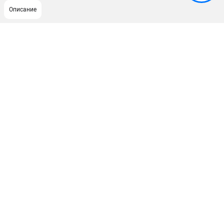
Описание
ПОДДЕРЖКА
Сервисный центр
Как нас найти
ИНФОРМАЦИЯ
Юридическая информация
О бренде
Пользовательское соглашение
Способы оплаты
ЭЛЕКТРОСТАНЦИИ