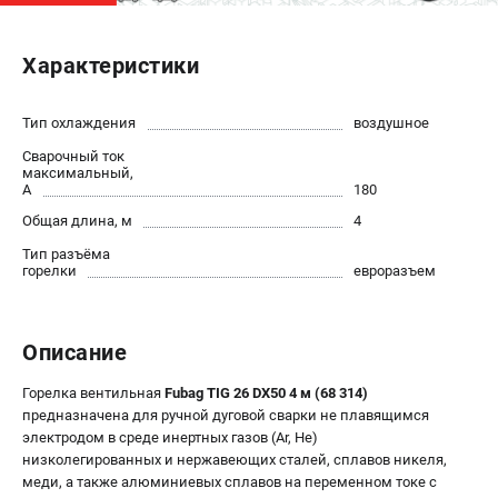
ЭЛЕКТРОСТАНЦИИ
Характеристики
Генераторы бензиновые
Генераторы дизельные
Тип охлаждения
воздушное
Генераторы инверторные
Сварочный ток
Генераторы сварочные
максимальный,
А
180
Общая длина, м
4
ПОЛЕЗНЫЕ СТАТЬИ
Тип разъёма
Как выбрать краскопульт?
горелки
евроразъем
Как выбрать мотопомпу?
Как выбрать бензопилу?
Как выбрать компрессор?
Описание
Как правильно выбрать генератор?
Горелка вентильная
Fubag TIG 26 DX50 4 м (68 314)
Как выбрать сварочный аппарат?
предназначена для ручной дуговой сварки не плавящимся
электродом в среде инертных газов (Ar, He)
СВАРОЧНЫЕ АППАРАТЫ
низколегированных и нержавеющих сталей, сплавов никеля,
меди, а также алюминиевых сплавов на переменном токе с
Аппараты контактной сварки