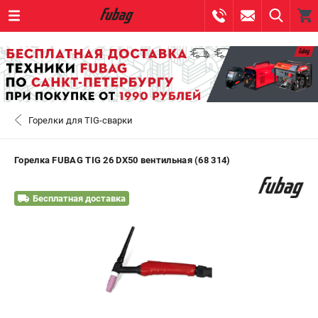
0 
₽
САНКТ-ПЕТЕРБУРГ
Горелки для TIG-сварки
+7 (812) 317-60-57
- ЗАКАЗ ИЗДЕЛИЙ
+7 (8112) 59-10-67
- ЗАКАЗ ЗАПЧАСТЕЙ
Горелка FUBAG TIG 26 DX50 вентильная (68 314)
ЗАКАЗАТЬ ЗАПЧАСТЬ
Бесплатная доставка
ВХОД ИЛИ РЕГИСТРАЦИЯ
КАТАЛОГ
АКЦИИ