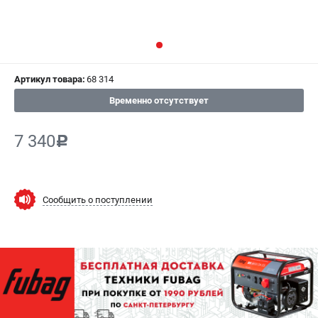
СРАВНЕНИЕ
(
0
)
ИЗБРАННОЕ
(
0
)
Артикул товара:
68 314
МАГАЗИНЫ
Временно отсутствует
СЕРВИС
7 340
c
ПОДДЕРЖКА
Сервисный центр
Как нас найти
Сообщить о поступлении
ИНФОРМАЦИЯ
Юридическая информация
О бренде
Пользовательское соглашение
Способы оплаты