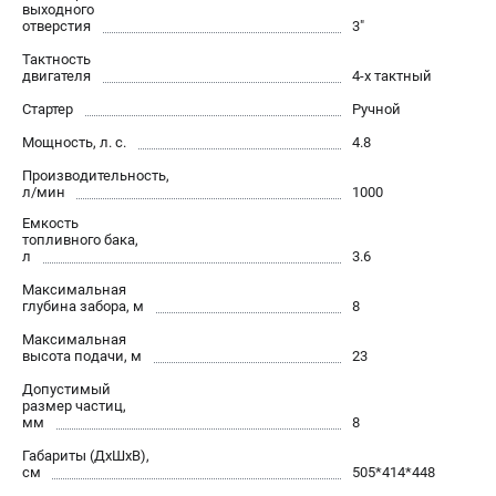
выходного
ЭЛЕКТРОСТАНЦИИ
отверстия
3"
Генераторы бензиновые
Тактность
двигателя
4-х тактный
Генераторы дизельные
Стартер
Ручной
Генераторы инверторные
Генераторы сварочные
Мощность, л. с.
4.8
Производительность,
л/мин
1000
ПОЛЕЗНЫЕ СТАТЬИ
Емкость
Как выбрать краскопульт?
топливного бака,
л
3.6
Как выбрать мотопомпу?
Как выбрать бензопилу?
Максимальная
глубина забора, м
8
Как выбрать компрессор?
Максимальная
Как правильно выбрать генератор?
высота подачи, м
23
Как выбрать сварочный аппарат?
Допустимый
размер частиц,
мм
8
СВАРОЧНЫЕ АППАРАТЫ
Габариты (ДхШхВ),
Аппараты контактной сварки
см
505*414*448
Сварочные полуавтоматы MIG/MAG