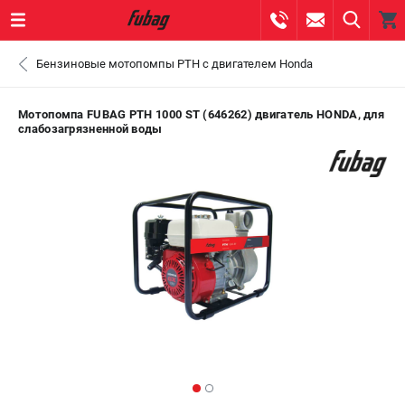
0 
Бензиновые мотопомпы PTH с двигателем Honda
₽
ПОМОНА
Мотопомпа FUBAG PTH 1000 ST (646262) двигатель HONDA, для
слабозагрязненной воды
+7 (800) 550-70-46
- ЗАКАЗ ИЗДЕЛИЙ
+7 (8112) 59-10-67
- ЗАКАЗ ЗАПЧАСТЕЙ
ЗАКАЗАТЬ ЗАПЧАСТЬ
ВХОД ИЛИ РЕГИСТРАЦИЯ
КАТАЛОГ
АКЦИИ