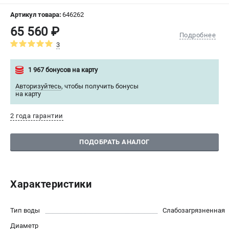
СРАВНЕНИЕ
(
0
)
Артикул товара:
646262
65 560 ₽
Подробнее
ИЗБРАННОЕ
(
0
)
3
МАГАЗИНЫ
1 967 бонусов на карту
Авторизуйтесь
,
чтобы получить бонусы
СЕРВИС
на карту
ПОДДЕРЖКА
2 года гарантии
Сервисный центр
ПОДОБРАТЬ АНАЛОГ
ИНФОРМАЦИЯ
Юридическая информация
Характеристики
О бренде
Пользовательское соглашение
Тип воды
Слабозагрязненная
Способы оплаты
Диаметр