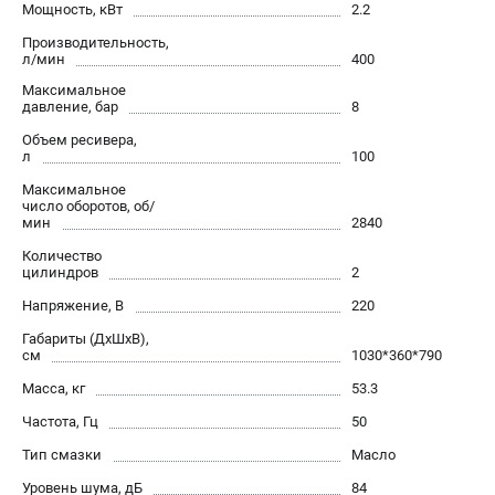
Мощность, кВт
2.2
Сварочные полуавтоматы MIG/MAG
Производительность,
Сварочные аппараты TIG
л/мин
400
Сварочные материалы
Максимальное
давление, бар
8
Объем ресивера,
ТЕЛЕФОН (САНКТ-ПЕТЕРБУРГ)
л
100
+7 (812) 317-60-57
Максимальное
Информация размещённая на сайте не является публичной
число оборотов, об/
офертой.
мин
2840
Количество
проспект Александровской Фермы, 29АЛ
цилиндров
2
8 (812) 317-60-57
Режим работы колл-центра:
Напряжение, В
220
пн-пт - с 9:00 до 18:00
сб - с 10:00 до 16:00
Габариты (ДхШхВ),
см
1030*360*790
вс - выходной
Масса, кг
53.3
ЗАКАЗ ЗАПЧАСТЕЙ
+7 (8112) 59-10-67
Частота, Гц
50
zakaz@fubagtorg.ru
Тип смазки
Масло
Уровень шума, дБ
84