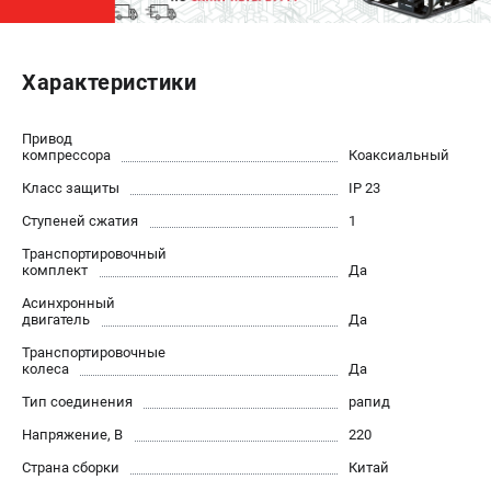
ЭЛЕКТРОСТАНЦИИ
Характеристики
Генераторы бензиновые
Генераторы дизельные
Генераторы инверторные
Привод
компрессора
Коаксиальный
Генераторы сварочные
Класс защиты
IP 23
Ступеней сжатия
1
ПОЛЕЗНЫЕ СТАТЬИ
Транспортировочный
Как выбрать краскопульт?
комплект
Да
Как выбрать мотопомпу?
Асинхронный
Как выбрать бензопилу?
двигатель
Да
Как выбрать компрессор?
Транспортировочные
Как правильно выбрать генератор?
колеса
Да
Как выбрать сварочный аппарат?
Тип соединения
рапид
Напряжение, В
220
СВАРОЧНЫЕ АППАРАТЫ
Страна сборки
Китай
Аппараты контактной сварки