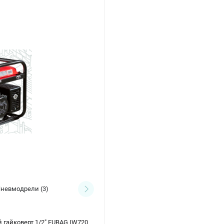
невмодрели
(3)
Пневмошлифмашины
(6)
гайковерт 1/2" FUBAG IW720