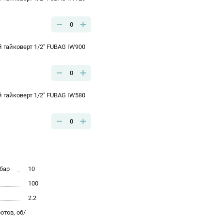
0
гайковерт 1/2" FUBAG IW900
0
гайковерт 1/2" FUBAG IW580
0
бар
10
100
2.2
тов, об/