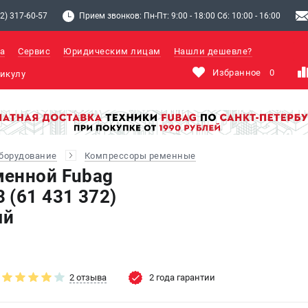
2) 317-60-57
Прием звонков: Пн-Пт: 9:00 - 18:00 Сб: 10:00 - 16:00
а
Сервис
Юридическим лицам
Нашли дешевле?
Избранное
0
борудование
Компрессоры ременные
менной Fubag
 (61 431 372)
ый
2 отзыва
2 года гарантии