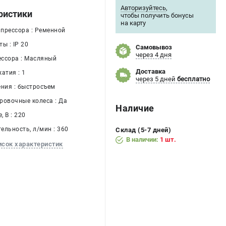
Авторизуйтесь
,
ристики
чтобы получить бонусы
на карту
прессора : Ременной
ы : IP 20
Самовывоз
через 4 дня
ссора : Масляный
Доставка
атия : 1
через 5 дней
бесплатно
ения : быстросъем
ровочные колеса : Да
Наличие
 В : 220
ельность, л/мин : 360
Склад (5-7 дней)
В наличии:
1 шт.
исок характеристик