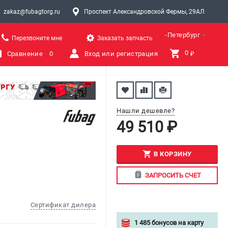
zakaz@fubagtorg.ru
Проспект Александровской Фермы, 29АЛ
Санкт-Петербург
Перезвоните мне
Заказать запчасть
0 
Сравнение
0
Вход или регистрация
₽
Нашли дешевле?
49 510 ₽
В КОРЗИНУ
ЗАПРОСИТЬ СЧЕТ
Сертификат дилера
1 485 бонусов на карту