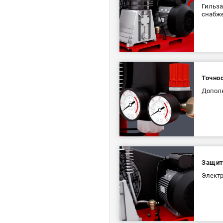
Гильза
снабже
Точно
Дополн
Защит
Электр