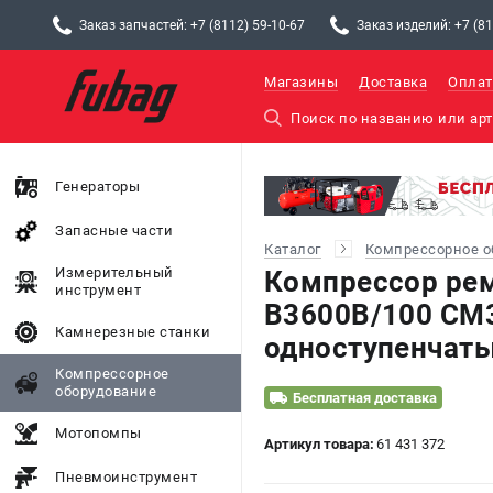
Заказ запчастей: +7 (8112) 59-10-67
Заказ изделий: +7 (81
Магазины
Доставка
Оплат
Генераторы
Запасные части
Каталог
Компрессорное о
Измерительный
Компрессор ре
инструмент
В3600В/100 СМ3
Камнерезные станки
одноступенчат
Компрессорное
оборудование
Бесплатная доставка
Мотопомпы
Артикул товара:
61 431 372
Пневмоинструмент