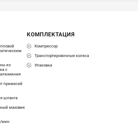
КОМПЛЕКТАЦИЯ
епловой
Компрессор
оматическим
Транспортировочные колеса
ны из
Упаковка
ка с
з алюминия
от примесей
ия шланга
нный маховик
л/мин