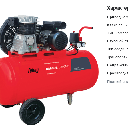
Характе
Привод ком
Класс защит
ТИП компре
Ступеней сж
Тип соедин
Транспорти
Напряжение,
Производит
Полный сп