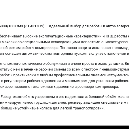
00B/100 CM3 (61 431 372)
– идеальный выбор для работы в автомастерск
беспечивает высокие эксплуатационные характеристики и КПД работы 
 маховик со специальными охлаждающими лопастями снижает уровен
вой режим работы компрессора. Тепловая защита исключает поломку д
ель оснащен автоматическим повторным пуском, в случае отключения и
т сложного технического обслуживая и очень проста в эксплуатации. 
ботать с ней в течение рабочей смены со всем спектром пневмоинструм
я работы практически с любым профессиональным пневмоинструментом. 
с регулятором рабочего давления и манометром для установки рабочег
ивере позволяет отслеживать давление в ресивере компрессора.
 Fubag, можно быть уверенным в его надежности: большой объём масля
инимизирует износ трущихся деталей, ресивер защищен специальным 
и большие устойчивые колеса для легкой транспортировки.