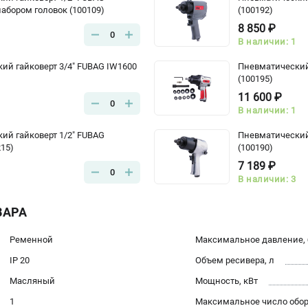
абором головок (100109)
(100192)
8 850 ₽
0
В наличии: 1
ий гайковерт 3/4" FUBAG IW1600
Пневматический 
(100195)
11 600 ₽
0
В наличии: 1
ий гайковерт 1/2" FUBAG
Пневматический 
215)
(100190)
7 189 ₽
0
В наличии: 3
ВАРА
Ременной
Максимальное давление, 
IP 20
Объем ресивера, л
Масляный
Мощность, кВт
1
Максимальное число оборо