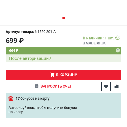
СРАВНЕНИЕ
(
0
)
ИЗБРАННОЕ
(
0
)
Артикул товара:
6.1520.201-A
МАГАЗИНЫ
В наличии: 1 шт.
699 ₽
в магазинах
СЕРВИС
664 ₽
После авторизации
ПОДДЕРЖКА
Сервисный центр
В КОРЗИНУ
Как нас найти
ЗАПРОСИТЬ СЧЕТ
ИНФОРМАЦИЯ
17 бонусов на карту
Юридическая информация
Авторизуйтесь
,
чтобы получить бонусы
О бренде
на карту
Пользовательское соглашение
Способы оплаты