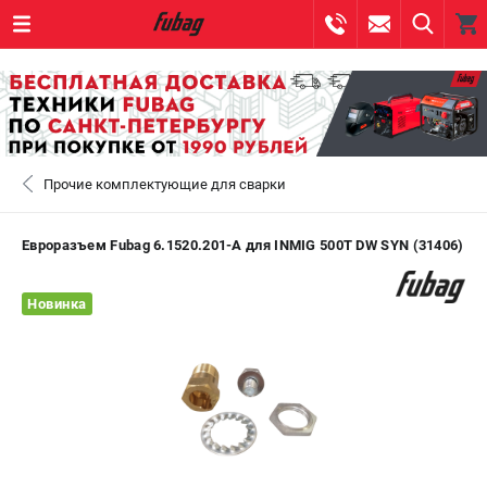
0 
₽
САНКТ-ПЕТЕРБУРГ
Прочие комплектующие для сварки
+7 (812) 317-60-57
- ЗАКАЗ ИЗДЕЛИЙ
+7 (8112) 59-10-67
- ЗАКАЗ ЗАПЧАСТЕЙ
Евроразъем Fubag 6.1520.201-A для INMIG 500T DW SYN (31406)
ЗАКАЗАТЬ ЗАПЧАСТЬ
Новинка
ВХОД ИЛИ РЕГИСТРАЦИЯ
КАТАЛОГ
АКЦИИ