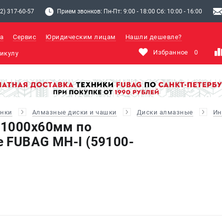
2) 317-60-57
Прием звонков: Пн-Пт: 9:00 - 18:00 Сб: 10:00 - 16:00
а
Сервис
Юридическим лицам
Нашли дешевле?
Избранное
0
анки
Алмазные диски и чашки
Диски алмазные
Ин
 1000х60мм по
 FUBAG MH-I (59100-