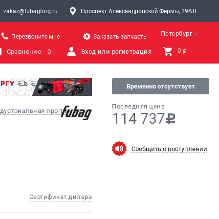
zakaz@fubagtorg.ru
Проспект Александровской Фермы, 29АЛ
Санкт-Петербург
Перезвоните мне
Заказать запчасть
0 
Сравнение
0
Вход или регистрация
₽
Временно отсутствует
Последняя цена
дустриальная программа
114 737
c
Сообщить о поступлении
Сертификат дилера