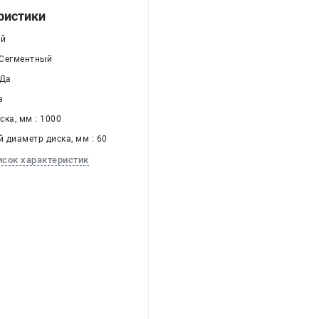
ристики
ый
 Сегментный
 Да
а
ка, мм : 1000
 диаметр диска, мм : 60
исок характеристик