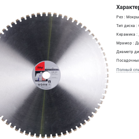
Характе
Рез : Мокр
Тип диска :
Керамика :
Мрамор : Д
Диаметр дис
Посадочный
Полный сп