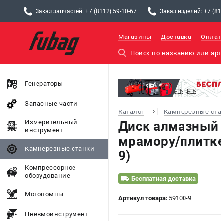
Заказ запчастей: +7 (8112) 59-10-67
Заказ изделий: +7 (81
Магазины
Доставка
Оплат
Генераторы
Запасные части
Каталог
Камнерезные ст
Измерительный
Диск алмазный
инструмент
мрамору/плитке
Камнерезные станки
9)
Компрессорное
оборудование
Бесплатная доставка
Мотопомпы
Артикул товара:
59100-9
Пневмоинструмент