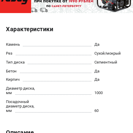
ЭЛЕКТРОСТАНЦИИ
Генераторы бензиновые
Характеристики
Генераторы дизельные
Генераторы инверторные
Камень
Да
Генераторы сварочные
Рез
Сухой/мокрый
ПОЛЕЗНЫЕ СТАТЬИ
Тип диска
Сегментный
Как выбрать краскопульт?
Бетон
Да
Как выбрать мотопомпу?
Кирпич
Да
Как выбрать бензопилу?
Диаметр диска,
Как выбрать компрессор?
мм
1000
Как правильно выбрать генератор?
Посадочный
диаметр диска,
Как выбрать сварочный аппарат?
мм
60
СВАРОЧНЫЕ АППАРАТЫ
Описание
Аппараты контактной сварки