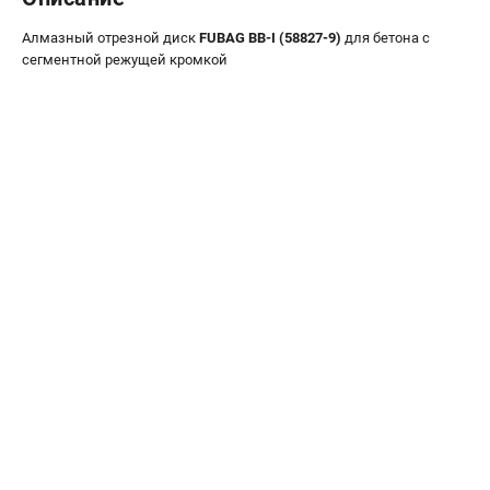
Сварочные полуавтоматы MIG/MAG
Алмазный отрезной диск
FUBAG BB-I (58827-9)
для бетона с
Сварочные аппараты TIG
сегментной режущей кромкой
Сварочные материалы
ТЕЛЕФОН (САНКТ-ПЕТЕРБУРГ)
+7 (812) 317-60-57
Информация размещённая на сайте не является публичной
офертой.
проспект Александровской Фермы, 29АЛ
8 (812) 317-60-57
Режим работы колл-центра:
пн-пт - с 9:00 до 18:00
сб - с 10:00 до 16:00
вс - выходной
ЗАКАЗ ЗАПЧАСТЕЙ
+7 (8112) 59-10-67
zakaz@fubagtorg.ru