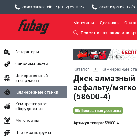
Заказ запчастей: +7 (8112) 59-10-67
Заказ изделий: +7 (81
Магазины
Доставка
Оплат
Генераторы
Запасные части
Каталог
Камнерезные ст
Измерительный
Диск алмазный
инструмент
асфальту/мягко
Камнерезные станки
(58600-4)
Компрессорное
оборудование
Бесплатная доставка
Мотопомпы
Артикул товара:
58600-4
Пневмоинструмент