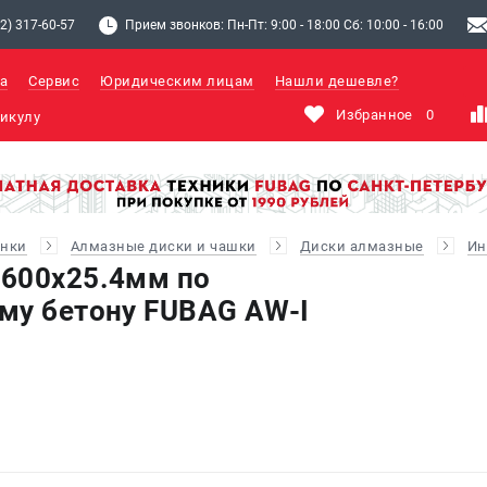
2) 317-60-57
Прием звонков: Пн-Пт: 9:00 - 18:00 Сб: 10:00 - 16:00
а
Сервис
Юридическим лицам
Нашли дешевле?
Избранное
0
анки
Алмазные диски и чашки
Диски алмазные
Ин
 600х25.4мм по
му бетону FUBAG AW-I