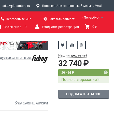
zakaz@fubagtorg.ru
Проспект Александровской Фермы, 29АЛ
Санкт-Петербург
Перезвоните мне
Заказать запчасть
0 
Сравнение
0
Вход или регистрация
₽
Нашли дешевле?
дустриальная программа
32 740 ₽
29 466 ₽
После авторизации
ПОДОБРАТЬ АНАЛОГ
Сертификат дилера