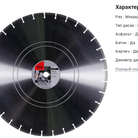
Характе
Рез : Мокр
Тип диска :
Асфальт : 
Бетон : Да
Кирпич : Д
Диаметр дис
Полный сп