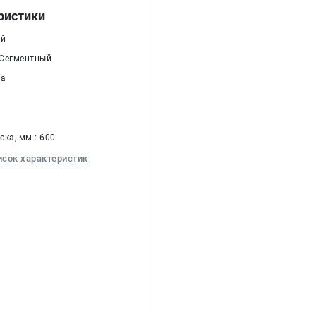
ристики
ый
 Сегментный
Да
а
ка, мм : 600
исок характеристик