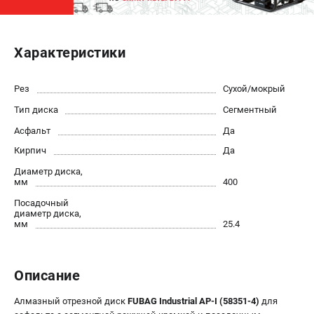
ЭЛЕКТРОСТАНЦИИ
Характеристики
Генераторы бензиновые
Генераторы дизельные
Генераторы инверторные
Рез
Сухой/мокрый
Генераторы сварочные
Тип диска
Сегментный
Асфальт
Да
ПОЛЕЗНЫЕ СТАТЬИ
Кирпич
Да
Как выбрать краскопульт?
Диаметр диска,
мм
400
Как выбрать мотопомпу?
Как выбрать бензопилу?
Посадочный
диаметр диска,
Как выбрать компрессор?
мм
25.4
Как правильно выбрать генератор?
Как выбрать сварочный аппарат?
Описание
СВАРОЧНЫЕ АППАРАТЫ
Алмазный отрезной диск
FUBAG Industrial AP-I (58351-4)
для
Аппараты контактной сварки