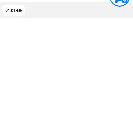
Описание
ПОДДЕРЖКА
Сервисный центр
Как нас найти
ИНФОРМАЦИЯ
Юридическая информация
О бренде
Пользовательское соглашение
Способы оплаты
ЭЛЕКТРОСТАНЦИИ