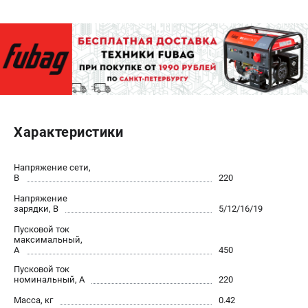
ЭЛЕКТРОСТАНЦИИ
Генераторы бензиновые
Генераторы дизельные
Генераторы инверторные
Генераторы сварочные
Характеристики
ПОЛЕЗНЫЕ СТАТЬИ
Как выбрать краскопульт?
Напряжение сети,
В
220
Как выбрать мотопомпу?
Как выбрать бензопилу?
Напряжение
зарядки, В
5/12/16/19
Как выбрать компрессор?
Пусковой ток
Как правильно выбрать генератор?
максимальный,
Как выбрать сварочный аппарат?
А
450
Пусковой ток
номинальный, А
220
СВАРОЧНЫЕ АППАРАТЫ
Масса, кг
0.42
Аппараты контактной сварки