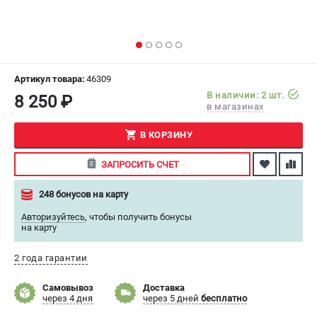
СРАВНЕНИЕ
(
0
)
ИЗБРАННОЕ
(
0
)
Артикул товара:
46309
МАГАЗИНЫ
В наличии: 2 шт.
8 250 ₽
в магазинах
СЕРВИС
В КОРЗИНУ
ПОДДЕРЖКА
ЗАПРОСИТЬ СЧЕТ
Сервисный центр
248 бонусов на карту
Как нас найти
Авторизуйтесь
,
чтобы получить бонусы
на карту
ИНФОРМАЦИЯ
Юридическая информация
2 года гарантии
О бренде
Самовывоз
Доставка
Пользовательское соглашение
через 4 дня
через 5 дней
бесплатно
Способы оплаты