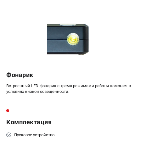
Сварочные полуавтоматы MIG/MAG
Сварочные аппараты TIG
Сварочные материалы
ТЕЛЕФОН (САНКТ-ПЕТЕРБУРГ)
+7 (812) 317-60-57
Информация размещённая на сайте не является публичной
офертой.
Фонарик
проспект Александровской Фермы, 29АЛ
8 (812) 317-60-57
Режим работы колл-центра:
Встроенный LED-фонарик с тремя режимами работы помогает в
пн-пт - с 9:00 до 18:00
условиях низкой освещенности.
сб - с 10:00 до 16:00
вс - выходной
ЗАКАЗ ЗАПЧАСТЕЙ
+7 (8112) 59-10-67
Комплектация
zakaz@fubagtorg.ru
Пусковое устройство