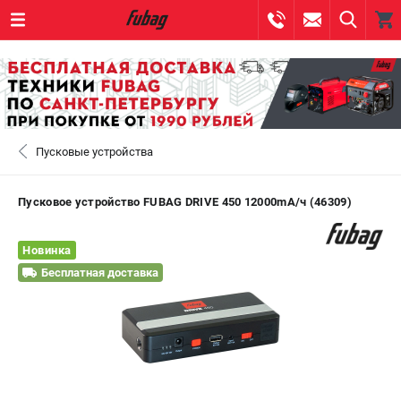
0 
₽
САНКТ-ПЕТЕРБУРГ
Пусковые устройства
+7 (812) 317-60-57
- ЗАКАЗ ИЗДЕЛИЙ
+7 (8112) 59-10-67
- ЗАКАЗ ЗАПЧАСТЕЙ
Пусковое устройство FUBAG DRIVE 450 12000mA/ч (46309)
ЗАКАЗАТЬ ЗАПЧАСТЬ
Новинка
Бесплатная доставка
ВХОД ИЛИ РЕГИСТРАЦИЯ
КАТАЛОГ
АКЦИИ