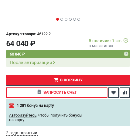
СРАВНЕНИЕ
(
0
)
ИЗБРАННОЕ
(
0
)
Артикул товара:
46122.2
МАГАЗИНЫ
В наличии: 1 шт.
64 040 ₽
в магазинах
СЕРВИС
60 840 ₽
После авторизации
ПОДДЕРЖКА
Сервисный центр
В КОРЗИНУ
Как нас найти
ЗАПРОСИТЬ СЧЕТ
ИНФОРМАЦИЯ
1 281 бонус на карту
Юридическая информация
Авторизуйтесь
,
чтобы получить бонусы
О бренде
на карту
Пользовательское соглашение
2 года гарантии
Способы оплаты