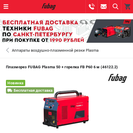
0 
₽
САНКТ-ПЕТЕРБУРГ
Аппараты воздушно-плазменной резки Plasma
+7 (812) 317-60-57
- ЗАКАЗ ИЗДЕЛИЙ
+7 (8112) 59-10-67
- ЗАКАЗ ЗАПЧАСТЕЙ
Плазморез FUBAG Plasma 50 + горелка FB P60 6 м (46122.2)
ЗАКАЗАТЬ ЗАПЧАСТЬ
Новинка
Бесплатная доставка
ВХОД ИЛИ РЕГИСТРАЦИЯ
КАТАЛОГ
АКЦИИ