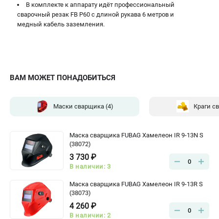
В комплекте к аппарату идёт профессиональный
сварочный резак FB P60 c длиной рукава 6 метров и
медный кабель заземления.
ВАМ МОЖЕТ ПОНАДОБИТЬСЯ
Маски сварщика
(4)
Краги с
Маска сварщика FUBAG Хамелеон IR 9-13N S
(38072)
3 730 ₽
0
В наличии: 3
Маска сварщика FUBAG Хамелеон IR 9-13R S
(38073)
4 260 ₽
0
В наличии: 2