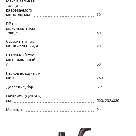
Максимальная
толщина
Сварочные полуавтоматы MIG/MAG
разрезаемого
Сварочные аппараты TIG
металла, мм
10
Сварочные материалы
ПВ на
максимальном
токе, %
60
Сварочный ток
ТЕЛЕФОН (САНКТ-ПЕТЕРБУРГ)
минимальный, А
20
+7 (812) 317-60-57
Информация размещённая на сайте не является публичной
Сварочный ток
максимальный,
офертой.
А
50
проспект Александровской Фермы, 29АЛ
Расход воздуха, л/
8 (812) 317-60-57
мин
250
Режим работы колл-центра:
Давление, бар
5-7
пн-пт - с 9:00 до 18:00
сб - с 10:00 до 16:00
Габариты (ДхШхВ),
вс - выходной
см
500х202х330
ЗАКАЗ ЗАПЧАСТЕЙ
Масса, кг
9.4
+7 (8112) 59-10-67
zakaz@fubagtorg.ru