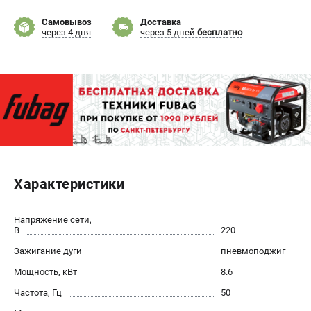
Самовывоз
Доставка
ЭЛЕКТРОСТАНЦИИ
через 4 дня
через 5 дней
бесплатно
Генераторы бензиновые
Генераторы дизельные
Генераторы инверторные
Генераторы сварочные
ПОЛЕЗНЫЕ СТАТЬИ
Как выбрать краскопульт?
Характеристики
Как выбрать мотопомпу?
Как выбрать бензопилу?
Как выбрать компрессор?
Напряжение сети,
В
220
Как правильно выбрать генератор?
Как выбрать сварочный аппарат?
Зажигание дуги
пневмоподжиг
Мощность, кВт
8.6
СВАРОЧНЫЕ АППАРАТЫ
Частота, Гц
50
Аппараты контактной сварки