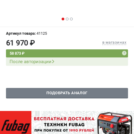
СРАВНЕНИЕ
(
0
)
ИЗБРАННОЕ
(
0
)
Артикул товара:
41125
МАГАЗИНЫ
61 970 ₽
в магазинах
СЕРВИС
58 873 ₽
После авторизации
ПОДДЕРЖКА
Сервисный центр
Как нас найти
ПОДОБРАТЬ АНАЛОГ
ИНФОРМАЦИЯ
Юридическая информация
О бренде
Пользовательское соглашение
Способы оплаты