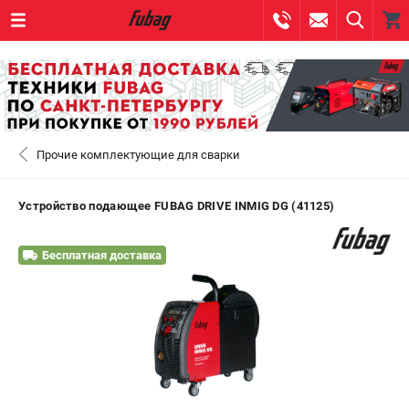
0 
₽
САНКТ-ПЕТЕРБУРГ
Прочие комплектующие для сварки
+7 (812) 317-60-57
- ЗАКАЗ ИЗДЕЛИЙ
+7 (8112) 59-10-67
- ЗАКАЗ ЗАПЧАСТЕЙ
Устройство подающее FUBAG DRIVE INMIG DG (41125)
ЗАКАЗАТЬ ЗАПЧАСТЬ
Бесплатная доставка
ВХОД ИЛИ РЕГИСТРАЦИЯ
КАТАЛОГ
АКЦИИ