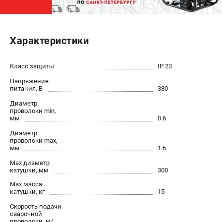
ЭЛЕКТРОСТАНЦИИ
Генераторы бензиновые
Характеристики
Генераторы дизельные
Генераторы инверторные
Класс защиты
IP 23
Генераторы сварочные
Напряжение
питания, В
380
ПОЛЕЗНЫЕ СТАТЬИ
Диаметр
проволоки min,
Как выбрать краскопульт?
мм
0.6
Как выбрать мотопомпу?
Диаметр
проволоки max,
Как выбрать бензопилу?
мм
1.6
Как выбрать компрессор?
Max диаметр
Как правильно выбрать генератор?
катушки, мм
300
Как выбрать сварочный аппарат?
Max масса
катушки, кг
15
СВАРОЧНЫЕ АППАРАТЫ
Скорость подачи
сварочной
Аппараты контактной сварки
проволоки, м/