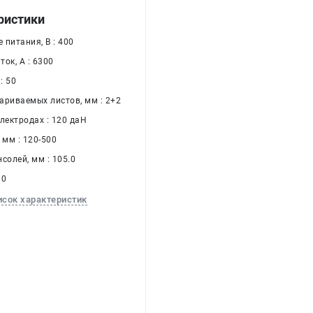
ристики
питания, В : 400
ок, А : 6300
: 50
ариваемых листов, мм : 2+2
лектродах : 120 даН
 мм : 120-500
солей, мм : 105.0
10
исок характеристик