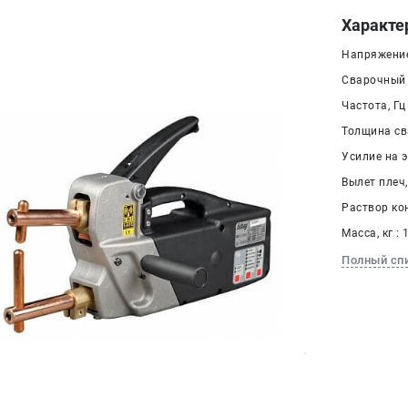
Характе
Напряжение 
Сварочный т
Частота, Гц 
Толщина св
Усилие на э
Вылет плеч,
Раствор кон
Масса, кг : 
Полный сп