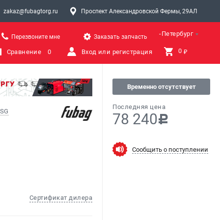
zakaz@fubagtorg.ru
Проспект Александровской Фермы, 29АЛ
Санкт-Петербург
Перезвоните мне
Заказать запчасть
0 
Сравнение
0
Вход или регистрация
₽
Временно отсутствует
Последняя цена
 SG
78 240
c
Сообщить о поступлении
Сертификат дилера