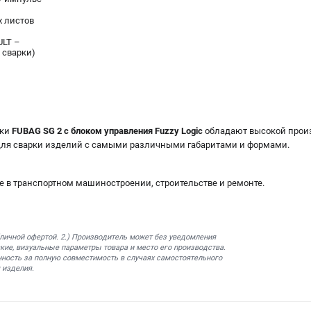
 листов
ULT –
 сварки)
рки
FUBAG SG 2 с блоком управления Fuzzy Logic
обладают высокой прои
ля сварки изделий с самыми различными габаритами и формами.
в транспортном машиностроении, строительстве и ремонте.
бличной офертой. 2.) Производитель может без уведомления
кие, визуальные параметры товара и место его производства.
нность за полную совместимость в случаях самостоятельного
 изделия.