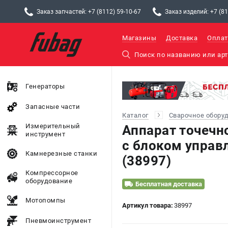
Заказ запчастей: +7 (8112) 59-10-67
Заказ изделий: +7 (81
Магазины
Доставка
Оплат
Генераторы
Запасные части
Каталог
Сварочное обору
Измерительный
Аппарат точечн
инструмент
с блоком управл
Камнерезные станки
(38997)
Компрессорное
оборудование
Бесплатная доставка
Мотопомпы
Артикул товара:
38997
Пневмоинструмент