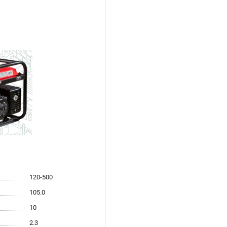
120-500
105.0
10
2.3