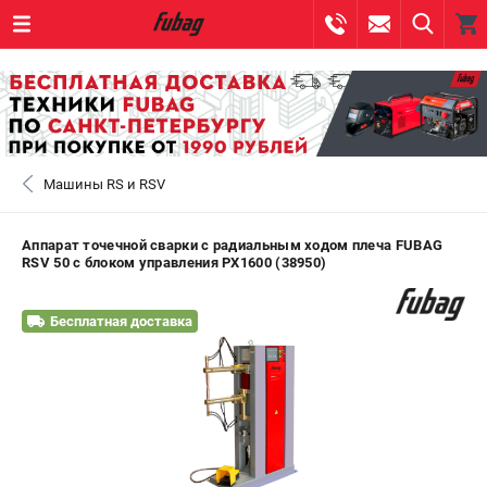
0 
₽
САНКТ-ПЕТЕРБУРГ
Машины RS и RSV
+7 (812) 317-60-57
- ЗАКАЗ ИЗДЕЛИЙ
+7 (8112) 59-10-67
- ЗАКАЗ ЗАПЧАСТЕЙ
Аппарат точечной сварки c радиальным ходом плеча FUBAG
RSV 50 с блоком управления PX1600 (38950)
ЗАКАЗАТЬ ЗАПЧАСТЬ
Бесплатная доставка
ВХОД ИЛИ РЕГИСТРАЦИЯ
КАТАЛОГ
АКЦИИ