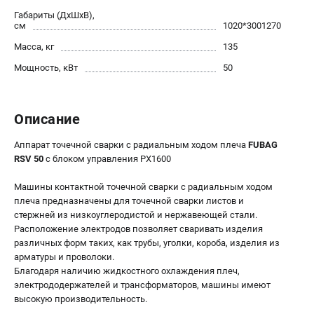
Габариты (ДхШхВ),
Сварочные полуавтоматы MIG/MAG
см
1020*3001270
Сварочные аппараты TIG
Масса, кг
135
Сварочные материалы
Мощность, кВт
50
ТЕЛЕФОН (САНКТ-ПЕТЕРБУРГ)
+7 (812) 317-60-57
Описание
Информация размещённая на сайте не является публичной
офертой.
Аппарат точечной сварки c радиальным ходом плеча
FUBAG
RSV 50
с блоком управления PX1600
проспект Александровской Фермы, 29АЛ
8 (812) 317-60-57
Машины контактной точечной сварки с радиальным ходом
Режим работы колл-центра:
плеча предназначены для точечной сварки листов и
пн-пт - с 9:00 до 18:00
сб - с 10:00 до 16:00
стержней из низкоуглеродистой и нержавеющей стали.
вс - выходной
Расположение электродов позволяет сваривать изделия
различных форм таких, как трубы, уголки, короба, изделия из
ЗАКАЗ ЗАПЧАСТЕЙ
арматуры и проволоки.
+7 (8112) 59-10-67
Благодаря наличию жидкостного охлаждения плеч,
zakaz@fubagtorg.ru
электрододержателей и трансформаторов, машины имеют
высокую производительность.