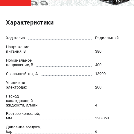
ЭЛЕКТРОСТАНЦИИ
Характеристики
Генераторы бензиновые
Генераторы дизельные
Генераторы инверторные
Ход плеча
Радиальный
Генераторы сварочные
Напряжение
питания, В
380
Номинальное
ПОЛЕЗНЫЕ СТАТЬИ
напряжение, В
400
Как выбрать краскопульт?
Сварочный ток, А
13900
Как выбрать мотопомпу?
Усилие на
Как выбрать бензопилу?
электродах
200
Как выбрать компрессор?
Расход
Как правильно выбрать генератор?
охлаждающей
жидкости, л/мин
4
Как выбрать сварочный аппарат?
Раствор консолей,
мм
220-350
СВАРОЧНЫЕ АППАРАТЫ
Давление воздуха,
бар
6
Аппараты контактной сварки