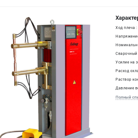
Характе
Ход плеча 
Напряжение 
Номинально
Сварочный т
Усилие на э
Расход охл
Раствор кон
Давление во
Полный сп