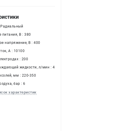
ристики
: Радиальный
питания, В : 380
е напряжение, В : 400
ок, А : 10100
лектродах : 200
аждающей жидкости, л/мин : 4
солей, мм : 220-350
здуха, бар : 6
исок характеристик