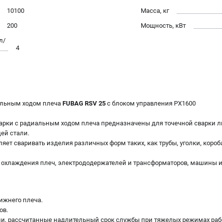
10100
Масса, кг
200
Мощность, кВт
л/
4
иальным ходом плеча
FUBAG RSV 25
с блоком управления PX1600
рки с радиальным ходом плеча предназначены для точечной сварки ли
ей стали.
ет сваривать изделия различных форм таких, как трубы, уголки, короб
 охлаждения плеч, электрододержателей и трансформаторов, машины
ижнего плеча.
ов.
, рассчитанные надлительный срок службы при тяжелых режимах рабо