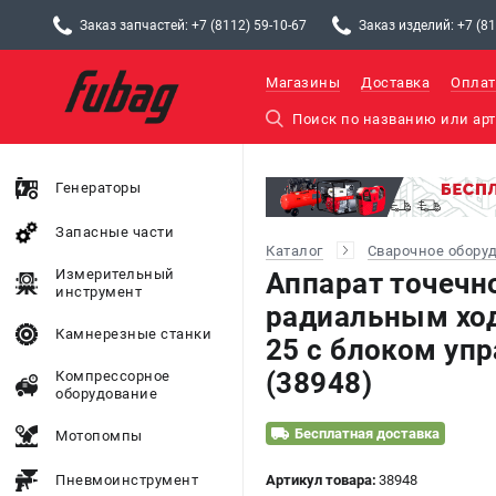
Заказ запчастей: +7 (8112) 59-10-67
Заказ изделий: +7 (81
Магазины
Доставка
Оплат
Генераторы
Запасные части
Каталог
Сварочное обору
Измерительный
Аппарат точечн
инструмент
радиальным хо
Камнерезные станки
25 с блоком уп
(38948)
Компрессорное
оборудование
Бесплатная доставка
Мотопомпы
Пневмоинструмент
Артикул товара:
38948