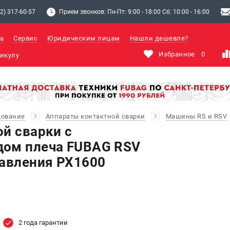
2) 317-60-57
Прием звонков: Пн-Пт: 9:00 - 18:00 Сб: 10:00 - 16:00
а
Сервис
Юридическим лицам
Нашли дешевле?
Избранное
0
дование
Аппараты контактной сварки
Машины RS и RSV
ой сварки c
дом плеча FUBAG RSV
равления PX1600
2 года гарантии