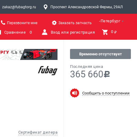
zakaz@fubagtorg.ru
Проспект Александровской Фермы, 29АЛ
Санкт-Петербург
Перезвоните мне
Заказать запчасть
0 
Сравнение
0
Вход или регистрация
₽
Временно отсутствует
Последняя цена
365 660
c
Сообщить о поступлении
Сертификат дилера