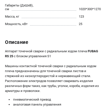
Габариты (ДхШхВ),
Сварочные полуавтоматы MIG/MAG
см
1020*300*1270
Сварочные аппараты TIG
Масса, кг
123
Сварочные материалы
Мощность, кВт
25
ТЕЛЕФОН (САНКТ-ПЕТЕРБУРГ)
+7 (812) 317-60-57
Описание
Информация размещённая на сайте не является публичной
офертой.
Аппарат точечной сварки c радиальным ходом плеча
FUBAG
RS 25
с блоком управления S1
проспект Александровской Фермы, 29АЛ
8 (812) 317-60-57
Машины контактной точечной сварки с радиальным ходом
Режим работы колл-центра:
плеча предназначены для точечной сварки листов и
пн-пт - с 9:00 до 18:00
сб - с 10:00 до 16:00
стержней из низкоуглеродистой и нержавеющей стали.
вс - выходной
Расположение электродов позволяет сваривать изделия
различных форм таких, как трубы, уголки, короба, изделия из
ЗАКАЗ ЗАПЧАСТЕЙ
арматуры и проволоки.
+7 (8112) 59-10-67
zakaz@fubagtorg.ru
пневматический привод
аналоговая панель управления