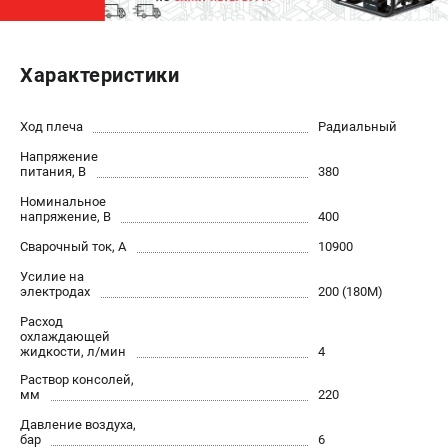
ЭЛЕКТРОСТАНЦИИ
Характеристики
Генераторы бензиновые
Генераторы дизельные
Генераторы инверторные
Ход плеча
Радиальный
Генераторы сварочные
Напряжение
питания, В
380
Номинальное
ПОЛЕЗНЫЕ СТАТЬИ
напряжение, В
400
Как выбрать краскопульт?
Сварочный ток, А
10900
Как выбрать мотопомпу?
Усилие на
Как выбрать бензопилу?
электродах
200 (180М)
Как выбрать компрессор?
Расход
Как правильно выбрать генератор?
охлаждающей
жидкости, л/мин
4
Как выбрать сварочный аппарат?
Раствор консолей,
мм
220
СВАРОЧНЫЕ АППАРАТЫ
Давление воздуха,
бар
6
Аппараты контактной сварки