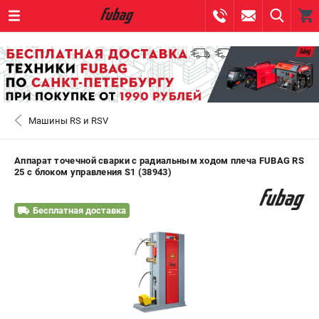
0 
₽
САНКТ-ПЕТЕРБУРГ
Машины RS и RSV
+7 (812) 317-60-57
- ЗАКАЗ ИЗДЕЛИЙ
+7 (8112) 59-10-67
- ЗАКАЗ ЗАПЧАСТЕЙ
Аппарат точечной сварки c радиальным ходом плеча FUBAG RS
25 с блоком управления S1 (38943)
ЗАКАЗАТЬ ЗАПЧАСТЬ
Бесплатная доставка
ВХОД ИЛИ РЕГИСТРАЦИЯ
КАТАЛОГ
АКЦИИ