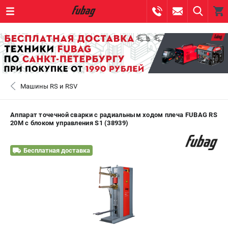
0 
₽
САНКТ-ПЕТЕРБУРГ
Машины RS и RSV
+7 (812) 317-60-57
- ЗАКАЗ ИЗДЕЛИЙ
+7 (8112) 59-10-67
- ЗАКАЗ ЗАПЧАСТЕЙ
Аппарат точечной сварки c радиальным ходом плеча FUBAG RS
20M с блоком управления S1 (38939)
ЗАКАЗАТЬ ЗАПЧАСТЬ
Бесплатная доставка
ВХОД ИЛИ РЕГИСТРАЦИЯ
КАТАЛОГ
АКЦИИ