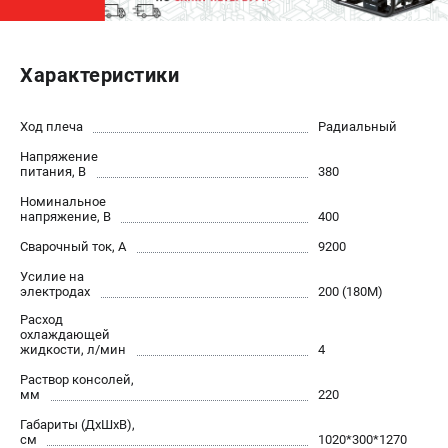
ЭЛЕКТРОСТАНЦИИ
Характеристики
Генераторы бензиновые
Генераторы дизельные
Генераторы инверторные
Ход плеча
Радиальный
Генераторы сварочные
Напряжение
питания, В
380
Номинальное
ПОЛЕЗНЫЕ СТАТЬИ
напряжение, В
400
Как выбрать краскопульт?
Сварочный ток, А
9200
Как выбрать мотопомпу?
Усилие на
Как выбрать бензопилу?
электродах
200 (180М)
Как выбрать компрессор?
Расход
охлаждающей
Как правильно выбрать генератор?
жидкости, л/мин
4
Как выбрать сварочный аппарат?
Раствор консолей,
мм
220
СВАРОЧНЫЕ АППАРАТЫ
Габариты (ДхШхВ),
см
1020*300*1270
Аппараты контактной сварки