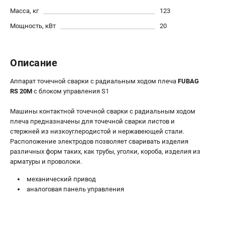
Масса, кг
123
Сварочные полуавтоматы MIG/MAG
Сварочные аппараты TIG
Мощность, кВт
20
Сварочные материалы
Описание
ТЕЛЕФОН (САНКТ-ПЕТЕРБУРГ)
+7 (812) 317-60-57
Аппарат точечной сварки c радиальным ходом плеча
FUBAG
Информация размещённая на сайте не является публичной
RS 20M
с блоком управления S1
офертой.
Машины контактной точечной сварки с радиальным ходом
проспект Александровской Фермы, 29АЛ
плеча предназначены для точечной сварки листов и
8 (812) 317-60-57
стержней из низкоуглеродистой и нержавеющей стали.
Режим работы колл-центра:
Расположение электродов позволяет сваривать изделия
пн-пт - с 9:00 до 18:00
различных форм таких, как трубы, уголки, короба, изделия из
сб - с 10:00 до 16:00
арматуры и проволоки.
вс - выходной
ЗАКАЗ ЗАПЧАСТЕЙ
механический привод
+7 (8112) 59-10-67
аналоговая панель управления
zakaz@fubagtorg.ru