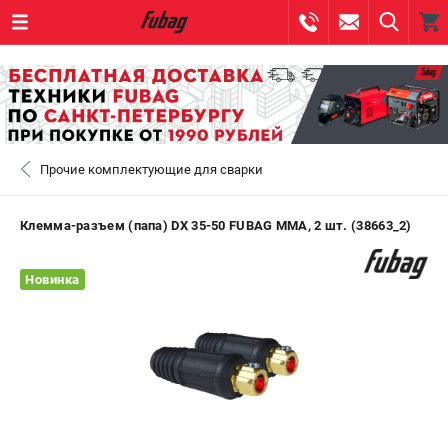
0 
₽
САНКТ-ПЕТЕРБУРГ
Прочие комплектующие для сварки
+7 (812) 317-60-57
- ЗАКАЗ ИЗДЕЛИЙ
+7 (8112) 59-10-67
- ЗАКАЗ ЗАПЧАСТЕЙ
Клемма-разъем (папа) DX 35-50 FUBAG MMA, 2 шт. (38663_2)
ЗАКАЗАТЬ ЗАПЧАСТЬ
Новинка
ВХОД ИЛИ РЕГИСТРАЦИЯ
КАТАЛОГ
АКЦИИ