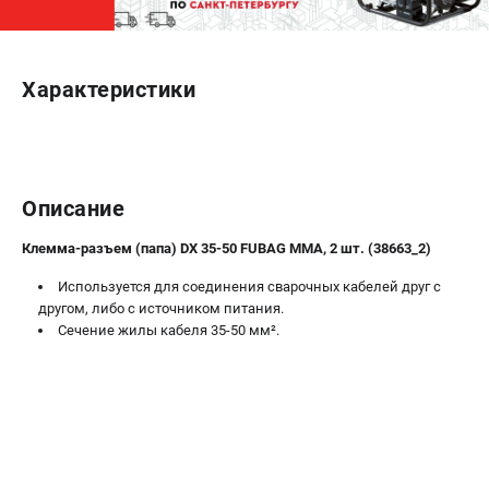
ЭЛЕКТРОСТАНЦИИ
Генераторы бензиновые
Характеристики
Генераторы дизельные
Генераторы инверторные
Генераторы сварочные
Описание
ПОЛЕЗНЫЕ СТАТЬИ
Клемма-разъем (папа) DX 35-50 FUBAG MMA, 2 шт. (38663_2)
Как выбрать краскопульт?
Как выбрать мотопомпу?
Используется для соединения сварочных кабелей друг с
другом, либо с источником питания.
Как выбрать бензопилу?
Сечение жилы кабеля 35-50 мм².
Как выбрать компрессор?
Как правильно выбрать генератор?
Как выбрать сварочный аппарат?
СВАРОЧНЫЕ АППАРАТЫ
Аппараты контактной сварки