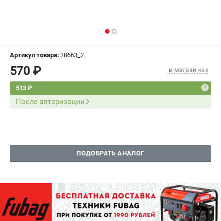
СРАВНЕНИЕ
(
0
)
ИЗБРАННОЕ
(
0
)
Артикул товара:
38663_2
МАГАЗИНЫ
570 ₽
в магазинах
СЕРВИС
513 ₽
После авторизации
ПОДДЕРЖКА
Сервисный центр
Как нас найти
ПОДОБРАТЬ АНАЛОГ
ИНФОРМАЦИЯ
Юридическая информация
О бренде
Пользовательское соглашение
Способы оплаты