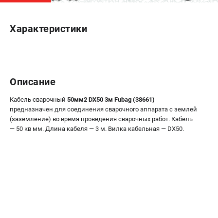
ЭЛЕКТРОСТАНЦИИ
Характеристики
Генераторы бензиновые
Генераторы дизельные
Генераторы инверторные
Генераторы сварочные
Описание
ПОЛЕЗНЫЕ СТАТЬИ
Кабель сварочный
50мм2 DX50 3м Fubag (38661)
предназначен для соединения сварочного аппарата с землей
Как выбрать краскопульт?
(заземление) во время проведения сварочных работ. Кабель
Как выбрать мотопомпу?
— 50 кв мм. Длина кабеля — 3 м. Вилка кабельная — DX50.
Как выбрать бензопилу?
Как выбрать компрессор?
Как правильно выбрать генератор?
Как выбрать сварочный аппарат?
СВАРОЧНЫЕ АППАРАТЫ
Аппараты контактной сварки