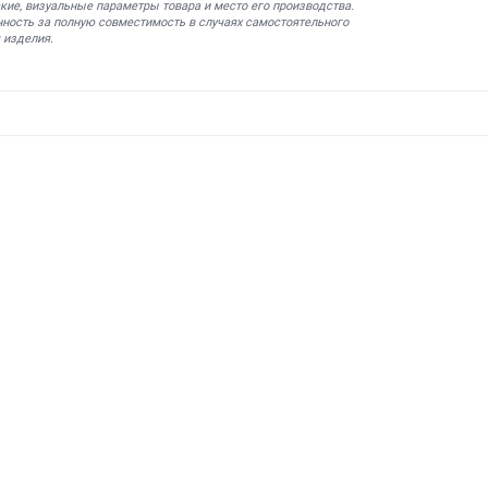
кие, визуальные параметры товара и место его производства.
нность за полную совместимость в случаях самостоятельного
 изделия.