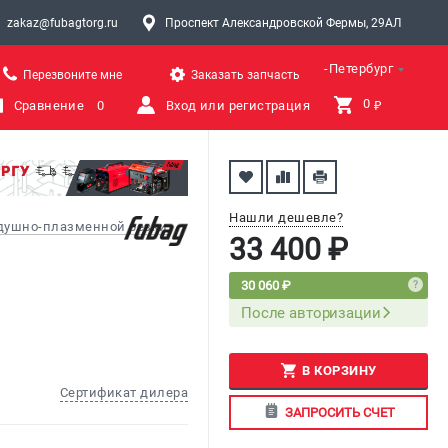
zakaz@fubagtorg.ru
Проспект Александровской Фермы, 29АЛ
Санкт-Петербург
Перезвоните мне
Заказать запчасть
0 
Сравнение
0
Вход или регистрация
₽
Нашли дешевле?
здушно-плазменной резки
33 400 ₽
30 060 ₽
После авторизации
В КОРЗИНУ
Сертификат дилера
ЗАПРОСИТЬ СЧЕТ