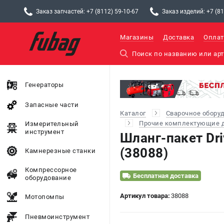
Заказ запчастей: +7 (8112) 59-10-67
Заказ изделий: +7 (81
Магазины
Доставка
Оплат
Генераторы
Запасные части
Каталог
Сварочное обору
Прочие комплектующие д
Измерительный
инструмент
Шланг-пакет Dr
(38088)
Камнерезные станки
Компрессорное
Бесплатная доставка
оборудование
Артикул товара:
38088
Мотопомпы
Пневмоинструмент