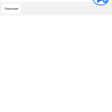
Описание
ПОДДЕРЖКА
Сервисный центр
Как нас найти
ИНФОРМАЦИЯ
Юридическая информация
О бренде
Пользовательское соглашение
Способы оплаты
ЭЛЕКТРОСТАНЦИИ