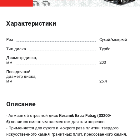
ЭЛЕКТРОСТАНЦИИ
Характеристики
Генераторы бензиновые
Генераторы дизельные
Генераторы инверторные
Рез
Сухой/мокрый
Генераторы сварочные
Тип диска
Турбо
Диаметр диска,
мм
200
ПОЛЕЗНЫЕ СТАТЬИ
Посадочный
Как выбрать краскопульт?
диаметр диска,
мм
25.4
Как выбрать мотопомпу?
Как выбрать бензопилу?
Как выбрать компрессор?
Описание
Как правильно выбрать генератор?
Как выбрать сварочный аппарат?
- Алмазный отрезной диск
Keramik Extra Fubag (33200-
6)
является сменным элементом для плиткорезов.
- Применяется для сухого и мокрого реза плитки, твердого
СВАРОЧНЫЕ АППАРАТЫ
искусственного камня, гранитных плит, прессованного камня,
Аппараты контактной сварки