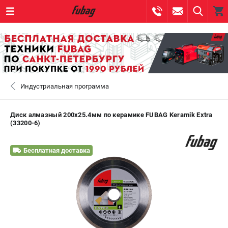
0 
₽
САНКТ-ПЕТЕРБУРГ
Индустриальная программа
+7 (812) 317-60-57
- ЗАКАЗ ИЗДЕЛИЙ
+7 (8112) 59-10-67
- ЗАКАЗ ЗАПЧАСТЕЙ
Диск алмазный 200х25.4мм по керамике FUBAG Keramik Extrа
(33200-6)
ЗАКАЗАТЬ ЗАПЧАСТЬ
Бесплатная доставка
ВХОД ИЛИ РЕГИСТРАЦИЯ
КАТАЛОГ
АКЦИИ