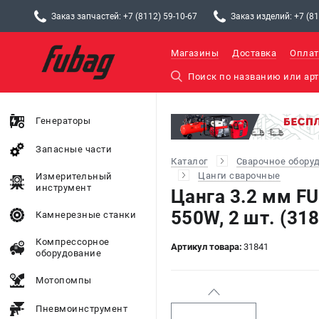
Заказ запчастей: +7 (8112) 59-10-67
Заказ изделий: +7 (81
Магазины
Доставка
Оплат
Генераторы
Запасные части
Каталог
Сварочное обору
Цанги сварочные
Измерительный
инструмент
Цанга 3.2 мм FU
550W, 2 шт. (31
Камнерезные станки
Компрессорное
Артикул товара:
31841
оборудование
Мотопомпы
Пневмоинструмент