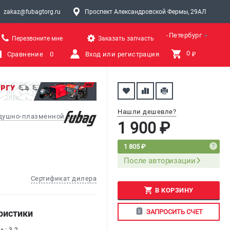
zakaz@fubagtorg.ru
Проспект Александровской Фермы, 29АЛ
Санкт-Петербург
Перезвоните мне
Заказать запчасть
0 
Сравнение
0
Вход или регистрация
₽
Нашли дешевле?
здушно-плазменной резки
1 900 ₽
1 805 ₽
После авторизации
Сертификат дилера
В КОРЗИНУ
ЗАПРОСИТЬ СЧЕТ
ристики