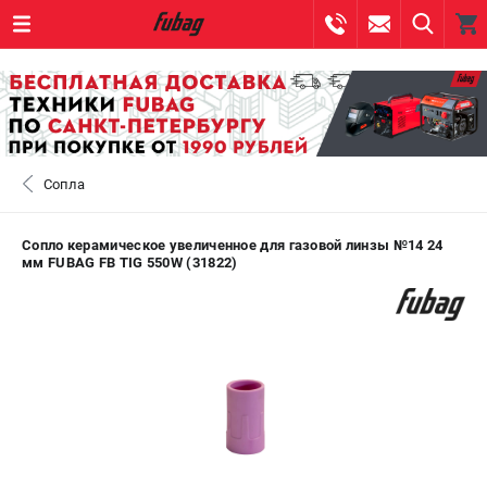
0 
₽
САНКТ-ПЕТЕРБУРГ
Сопла
+7 (812) 317-60-57
- ЗАКАЗ ИЗДЕЛИЙ
+7 (8112) 59-10-67
- ЗАКАЗ ЗАПЧАСТЕЙ
Сопло керамическое увеличенное для газовой линзы №14 24
мм FUBAG FB TIG 550W (31822)
ЗАКАЗАТЬ ЗАПЧАСТЬ
ВХОД ИЛИ РЕГИСТРАЦИЯ
КАТАЛОГ
АКЦИИ