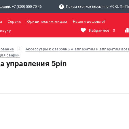
делий: +7 (800) 550-70-46
Прием звонков (время по МСК): Пн-Пт: 
а
Сервис
Юридическим лицам
Нашли дешевле?
Избранное
0
дование
Аксессуары к сварочным аппаратам и аппаратам во
ля сварки
а управления 5pin