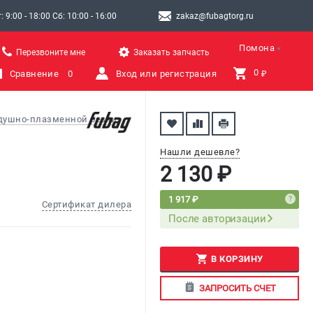
9:00 - 18:00 Сб: 10:00 - 16:00
zakaz@fubagtorg.ru
Помона
Перезвоните мне
Заказать запчасть
0 
Сравнение
0
Вход или регистрация
₽
здушно-плазменной резки
Нашли дешевле?
2 130 ₽
1 917 ₽
Сертификат дилера
После авторизации
В КОРЗИНУ
ЗАПРОСИТЬ СЧЕТ