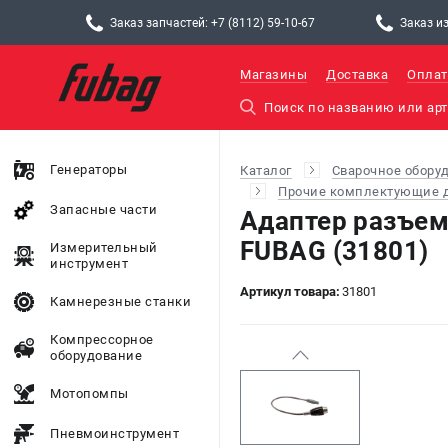
Заказ запчастей: +7 (8112) 59-10-67
Заказ из
Магазины
Доставка
Оплат
Генераторы
Каталог
Сварочное обору
Прочие комплектующие д
Запасные части
Адаптер разъем
FUBAG (31801)
Измерительный
инструмент
Артикул товара:
31801
Камнерезные станки
Компрессорное
оборудование
Мотопомпы
Пневмоинструмент