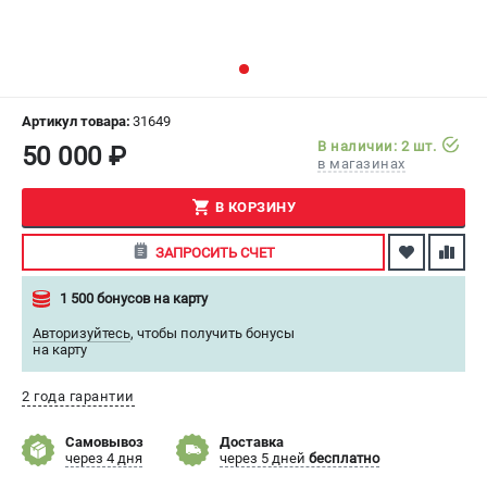
СРАВНЕНИЕ
(
0
)
ИЗБРАННОЕ
(
0
)
Артикул товара:
31649
МАГАЗИНЫ
В наличии: 2 шт.
50 000 ₽
в магазинах
СЕРВИС
В КОРЗИНУ
ПОДДЕРЖКА
ЗАПРОСИТЬ СЧЕТ
Сервисный центр
1 500 бонусов на карту
Как нас найти
Авторизуйтесь
,
чтобы получить бонусы
на карту
ИНФОРМАЦИЯ
Юридическая информация
2 года гарантии
О бренде
Самовывоз
Доставка
Пользовательское соглашение
через 4 дня
через 5 дней
бесплатно
Способы оплаты