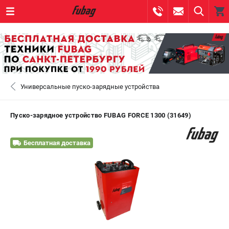
0 
₽
САНКТ-ПЕТЕРБУРГ
Универсальные пуско-зарядные устройства
+7 (812) 317-60-57
- ЗАКАЗ ИЗДЕЛИЙ
+7 (8112) 59-10-67
- ЗАКАЗ ЗАПЧАСТЕЙ
Пуско-зарядное устройство FUBAG FORCE 1300 (31649)
ЗАКАЗАТЬ ЗАПЧАСТЬ
Бесплатная доставка
ВХОД ИЛИ РЕГИСТРАЦИЯ
КАТАЛОГ
АКЦИИ