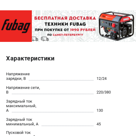
ЭЛЕКТРОСТАНЦИИ
Генераторы бензиновые
Генераторы дизельные
Генераторы инверторные
Генераторы сварочные
Характеристики
ПОЛЕЗНЫЕ СТАТЬИ
Как выбрать краскопульт?
Напряжение
зарядки, В
12/24
Как выбрать мотопомпу?
Как выбрать бензопилу?
Напряжение сети,
В
220/380
Как выбрать компрессор?
Зарядный ток
Как правильно выбрать генератор?
максимальный,
Как выбрать сварочный аппарат?
А
130
Зарядный ток
минимальный, А
45
СВАРОЧНЫЕ АППАРАТЫ
Пусковой ток
Аппараты контактной сварки