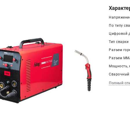
Характе
Напряжение 
По типу св
Цифровой д
Тип сварки 
Разъем гор
Разъем ММА
Мощность, к
Сварочный 
Полный сп