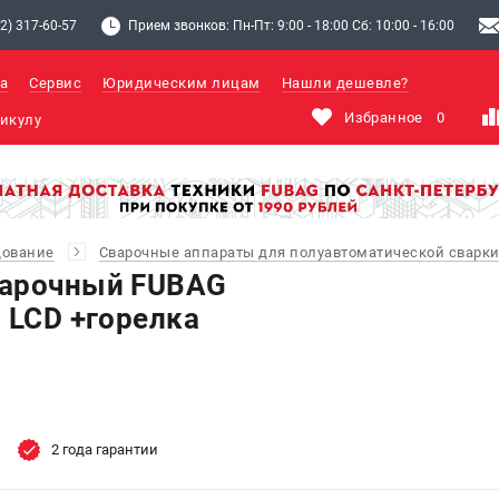
2) 317-60-57
Прием звонков: Пн-Пт: 9:00 - 18:00 Сб: 10:00 - 16:00
а
Сервис
Юридическим лицам
Нашли дешевле?
Избранное
0
дование
Сварочные аппараты для полуавтоматической сварки
варочный FUBAG
 LCD +горелка
2 года гарантии