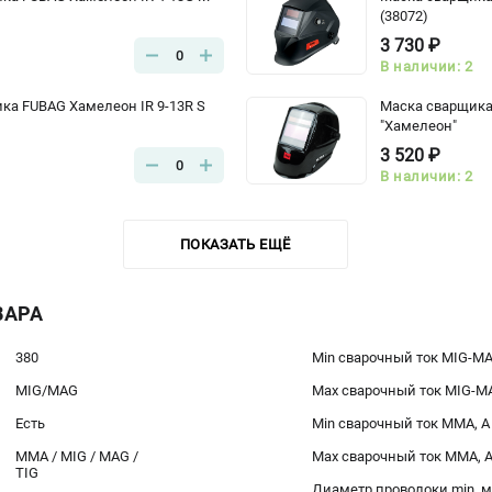
(38072)
3 730 ₽
0
В наличии: 2
ка FUBAG Хамелеон IR 9-13R S
Маска сварщика 
"Хамелеон"
3 520 ₽
0
В наличии: 2
ПОКАЗАТЬ ЕЩЁ
ВАРА
380
Min сварочный ток MIG-MA
MIG/MAG
Max сварочный ток MIG-MA
Есть
Min сварочный ток ММА, А
MMA / MIG / MAG /
Max сварочный ток ММА, 
TIG
Диаметр проволоки min, 