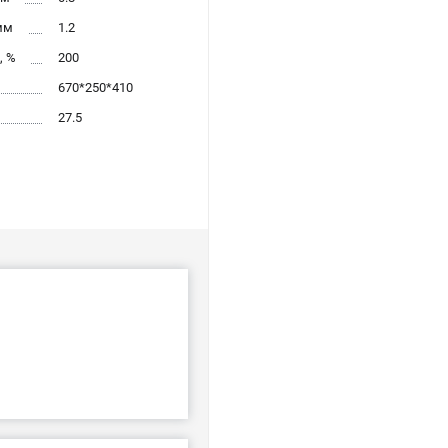
мм
1.2
, %
200
670*250*410
27.5