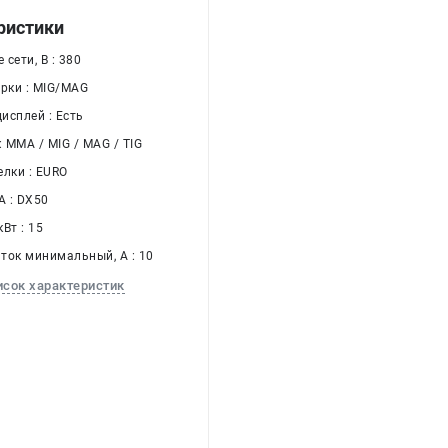
ристики
сети, В : 380
арки : MIG/MAG
исплей : Есть
: MMA / MIG / MAG / TIG
елки : EURO
 : DX50
Вт : 15
ток минимальный, А : 10
исок характеристик