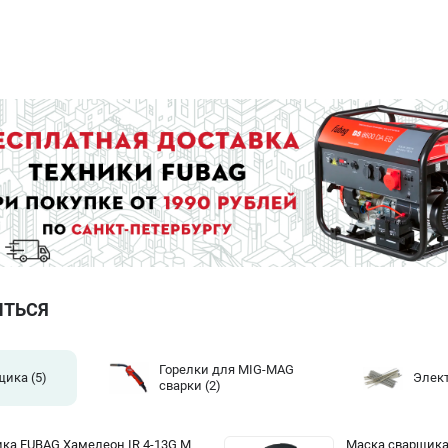
ИТЬСЯ
Горелки для MIG-MAG
щика
(5)
Элек
сварки
(2)
ка FUBAG Хамелеон IR 4-13G M
Маска сварщика