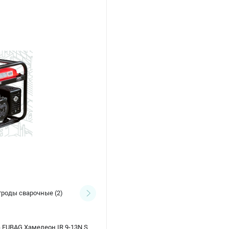
троды сварочные
(2)
Проволока сварочная
(2)
 FUBAG Хамелеон IR 9-13N S