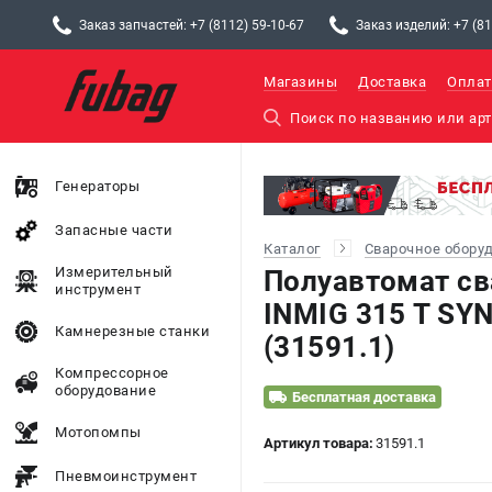
Заказ запчастей: +7 (8112) 59-10-67
Заказ изделий: +7 (81
Магазины
Доставка
Оплат
Генераторы
Запасные части
Каталог
Сварочное обору
Измерительный
Полуавтомат с
инструмент
INMIG 315 Т SYN
Камнерезные станки
(31591.1)
Компрессорное
оборудование
Бесплатная доставка
Мотопомпы
Артикул товара:
31591.1
Пневмоинструмент