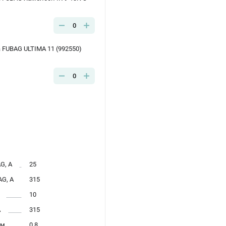
0
FUBAG ULTIMA 11 (992550)
0
G, А
25
G, А
315
10
А
315
мм
0.8