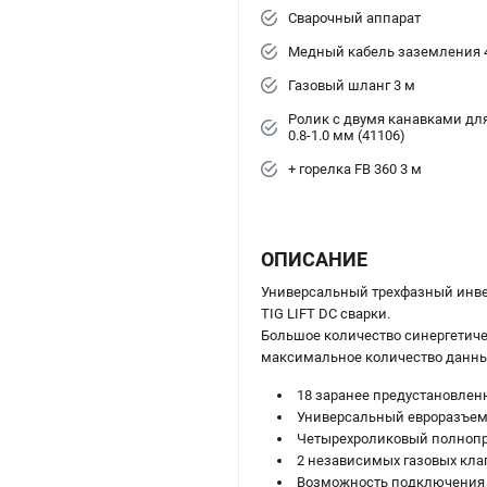
Сварочный аппарат
Медный кабель заземления 
Газовый шланг 3 м
Ролик с двумя канавками дл
0.8-1.0 мм (41106)
+ горелка FB 360 3 м
ОПИСАНИЕ
Универсальный трехфазный инв
TIG LIFT DC сварки.
Большое количество синергетиче
максимальное количество данны
18 заранее предустановлен
Универсальный евроразъем
Четырехроликовый полнопр
2 независимых газовых клап
Возможность подключения п