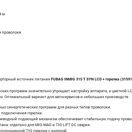
4 м
я проволоки
ерторный источник питания
FUBAG INMIG 315 Т SYN LCD + горелка (31591
ских программ значительно упрощает настройку аппарата, а цветной L
х. Оптимальный вариант для автосервисов и небольших производств.
ных синергетических программ для разных типов проволоки.
 подключения горелки.
иводный подающий механизм обеспечивает стабильную подачу прово
ана: отдельно для MIG-MAG и TIG LIFT DC сварки.
олноценной TIG горелки с кнопкой.