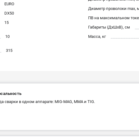
EURO
Диаметр проволоки max, 
DX50
ПВ на максимальном токе
15
Габариты (ДхШхВ), см
10
Масса, кг
315
рсальность
да сварки в одном аппарате: MIG-MAG, MMA и TIG.