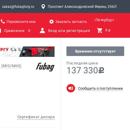
zakaz@fubagtorg.ru
Проспект Александровской Фермы, 29АЛ
Санкт-Петербург
Перезвоните мне
Заказать запчасть
0 
Сравнение
0
Вход или регистрация
₽
Временно отсутствует
Последняя цена
 (MIG/MAG)
137 330
c
Сообщить о поступлении
Сертификат дилера