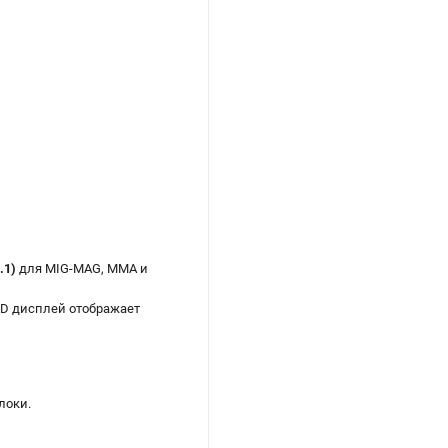
.1)
для MIG-MAG, MMA и
CD дисплей отображает
локи.