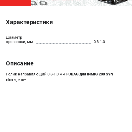
ЭЛЕКТРОСТАНЦИИ
Характеристики
Генераторы бензиновые
Генераторы дизельные
Генераторы инверторные
Диаметр
проволоки, мм
0.8-1.0
Генераторы сварочные
ПОЛЕЗНЫЕ СТАТЬИ
Описание
Как выбрать краскопульт?
Ролик направляющий 0.8-1.0 мм
FUBAG для INMIG 200 SYN
Как выбрать мотопомпу?
Plus 2
, 2 шт.
Как выбрать бензопилу?
Как выбрать компрессор?
Как правильно выбрать генератор?
Как выбрать сварочный аппарат?
СВАРОЧНЫЕ АППАРАТЫ
Аппараты контактной сварки