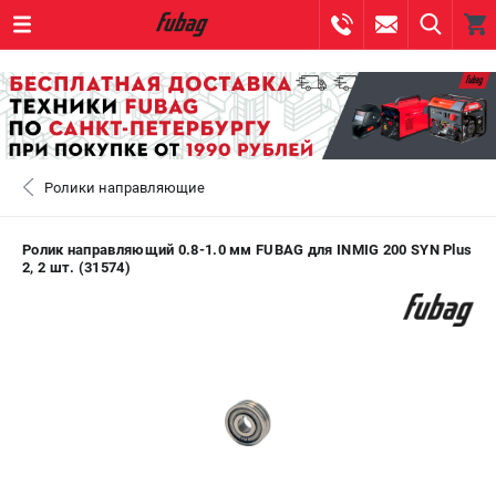
0 
₽
САНКТ-ПЕТЕРБУРГ
Ролики направляющие
+7 (812) 317-60-57
- ЗАКАЗ ИЗДЕЛИЙ
+7 (8112) 59-10-67
- ЗАКАЗ ЗАПЧАСТЕЙ
Ролик направляющий 0.8-1.0 мм FUBAG для INMIG 200 SYN Plus
2, 2 шт. (31574)
ЗАКАЗАТЬ ЗАПЧАСТЬ
ВХОД ИЛИ РЕГИСТРАЦИЯ
КАТАЛОГ
АКЦИИ