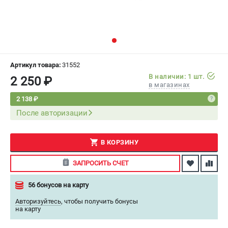
СРАВНЕНИЕ
(
0
)
ИЗБРАННОЕ
(
0
)
МАГАЗИНЫ
Артикул товара:
31552
В наличии: 1 шт.
2 250 ₽
в магазинах
СЕРВИС
2 138 ₽
После авторизации
ПОДДЕРЖКА
Сервисный центр
Как нас найти
В КОРЗИНУ
ЗАПРОСИТЬ СЧЕТ
ИНФОРМАЦИЯ
56 бонусов на карту
Юридическая информация
О бренде
Авторизуйтесь
,
чтобы получить бонусы
на карту
Пользовательское соглашение
Способы оплаты