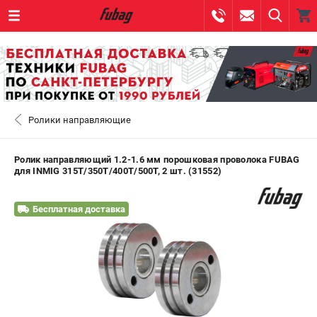
0 
₽
САНКТ-ПЕТЕРБУРГ
Ролики направляющие
+7 (812) 317-60-57
- ЗАКАЗ ИЗДЕЛИЙ
+7 (8112) 59-10-67
- ЗАКАЗ ЗАПЧАСТЕЙ
Ролик направляющий 1.2-1.6 мм порошковая проволока FUBAG
для INMIG 315T/350T/400T/500T, 2 шт. (31552)
ЗАКАЗАТЬ ЗАПЧАСТЬ
Бесплатная доставка
ВХОД ИЛИ РЕГИСТРАЦИЯ
КАТАЛОГ
АКЦИИ