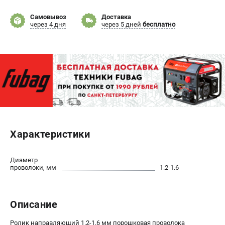
Самовывоз
Доставка
ЭЛЕКТРОСТАНЦИИ
через 4 дня
через 5 дней
бесплатно
Генераторы бензиновые
Генераторы дизельные
Генераторы инверторные
Генераторы сварочные
ПОЛЕЗНЫЕ СТАТЬИ
Как выбрать краскопульт?
Как выбрать мотопомпу?
Характеристики
Как выбрать бензопилу?
Как выбрать компрессор?
Диаметр
проволоки, мм
1.2-1.6
Как правильно выбрать генератор?
Как выбрать сварочный аппарат?
Описание
СВАРОЧНЫЕ АППАРАТЫ
Ролик направляющий 1.2-1.6 мм порошковая проволока
Аппараты контактной сварки