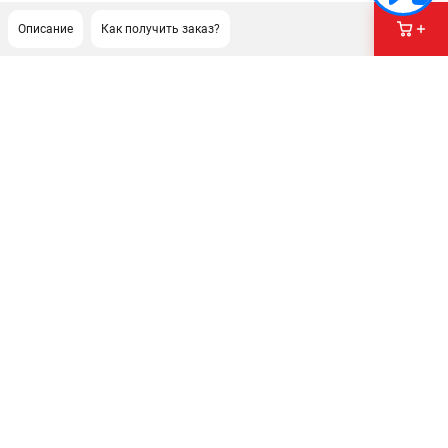
Описание
Как получить заказ?
ПОДДЕРЖКА
Сервисный центр
Как нас найти
ИНФОРМАЦИЯ
Юридическая информация
О бренде
Пользовательское соглашение
Способы оплаты
ЭЛЕКТРОСТАНЦИИ