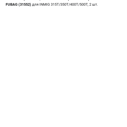
FUBAG (31552)
для INMIG 315T/350T/400T/500T, 2 шт.
Сварочные полуавтоматы MIG/MAG
Сварочные аппараты TIG
Сварочные материалы
ТЕЛЕФОН (САНКТ-ПЕТЕРБУРГ)
+7 (812) 317-60-57
Информация размещённая на сайте не является публичной
офертой.
проспект Александровской Фермы, 29АЛ
8 (812) 317-60-57
Режим работы колл-центра:
пн-пт - с 9:00 до 18:00
сб - с 10:00 до 16:00
вс - выходной
ЗАКАЗ ЗАПЧАСТЕЙ
+7 (8112) 59-10-67
zakaz@fubagtorg.ru