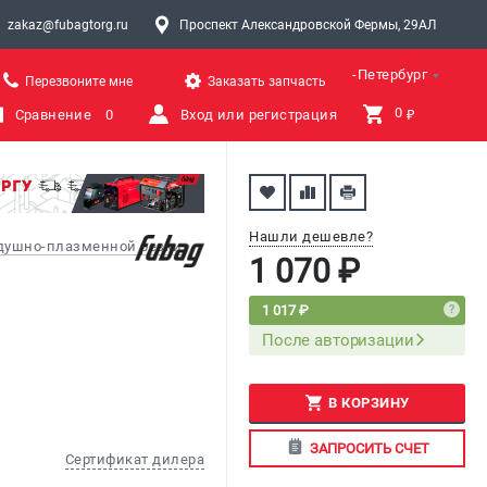
zakaz@fubagtorg.ru
Проспект Александровской Фермы, 29АЛ
Санкт-Петербург
Перезвоните мне
Заказать запчасть
0 
Сравнение
0
Вход или регистрация
₽
Нашли дешевле?
здушно-плазменной резки
1 070 ₽
1 017 ₽
После авторизации
В КОРЗИНУ
ЗАПРОСИТЬ СЧЕТ
Сертификат дилера