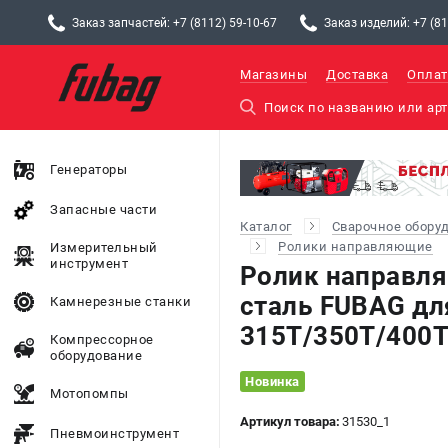
Заказ запчастей: +7 (8112) 59-10-67
Заказ изделий: +7 (81
Магазины
Доставка
Оплат
Генераторы
Запасные части
Каталог
Сварочное обору
Ролики направляющие
Измерительный
инструмент
Ролик направля
сталь FUBAG дл
Камнерезные станки
315T/350T/400T
Компрессорное
оборудование
Новинка
Мотопомпы
Артикул товара:
31530_1
Пневмоинструмент