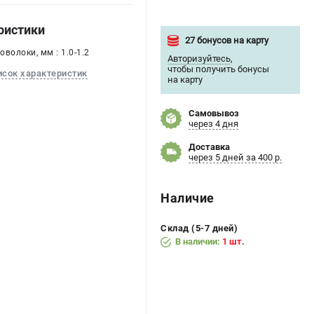
ристики
27 бонусов на карту
волоки, мм : 1.0-1.2
Авторизуйтесь
,
чтобы получить бонусы
исок характеристик
на карту
Самовывоз
через 4 дня
Доставка
через 5 дней за 400 р.
Наличие
Склад (5-7 дней)
В наличии:
1 шт.