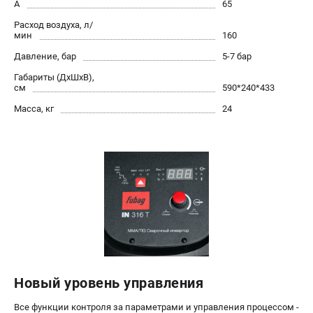
А
65
Сварочные полуавтоматы MIG/MAG
Расход воздуха, л/
Сварочные аппараты TIG
мин
160
Сварочные материалы
Давление, бар
5-7 бар
Габариты (ДхШхВ),
см
590*240*433
ТЕЛЕФОН (САНКТ-ПЕТЕРБУРГ)
Масса, кг
24
+7 (812) 317-60-57
Информация размещённая на сайте не является публичной
офертой.
проспект Александровской Фермы, 29АЛ
8 (812) 317-60-57
Режим работы колл-центра:
пн-пт - с 9:00 до 18:00
сб - с 10:00 до 16:00
вс - выходной
ЗАКАЗ ЗАПЧАСТЕЙ
+7 (8112) 59-10-67
zakaz@fubagtorg.ru
Новый уровень управления
Все функции контроля за параметрами и управления процессом -