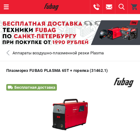
0 
₽
САНКТ-ПЕТЕРБУРГ
Аппараты воздушно-плазменной резки Plasma
+7 (812) 317-60-57
- ЗАКАЗ ИЗДЕЛИЙ
+7 (8112) 59-10-67
- ЗАКАЗ ЗАПЧАСТЕЙ
Плазморез FUBAG PLASMA 65T + горелка (31462.1)
ЗАКАЗАТЬ ЗАПЧАСТЬ
Бесплатная доставка
ВХОД ИЛИ РЕГИСТРАЦИЯ
КАТАЛОГ
АКЦИИ