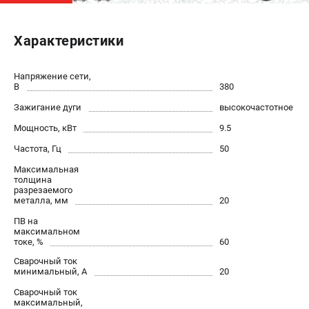
ЭЛЕКТРОСТАНЦИИ
Характеристики
Генераторы бензиновые
Генераторы дизельные
Напряжение сети,
Генераторы инверторные
В
380
Генераторы сварочные
Зажигание дуги
высокочастотное
Мощность, кВт
9.5
ПОЛЕЗНЫЕ СТАТЬИ
Частота, Гц
50
Как выбрать краскопульт?
Максимальная
Как выбрать мотопомпу?
толщина
разрезаемого
Как выбрать бензопилу?
металла, мм
20
Как выбрать компрессор?
ПВ на
Как правильно выбрать генератор?
максимальном
токе, %
60
Как выбрать сварочный аппарат?
Сварочный ток
минимальный, А
20
СВАРОЧНЫЕ АППАРАТЫ
Сварочный ток
максимальный,
Аппараты контактной сварки