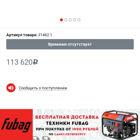
СРАВНЕНИЕ
(
0
)
ИЗБРАННОЕ
(
0
)
Артикул товара:
31462.1
МАГАЗИНЫ
Временно отсутствует
СЕРВИС
113 620
c
ПОДДЕРЖКА
Сервисный центр
Как нас найти
Сообщить о поступлении
ИНФОРМАЦИЯ
Юридическая информация
О бренде
Пользовательское соглашение
Способы оплаты