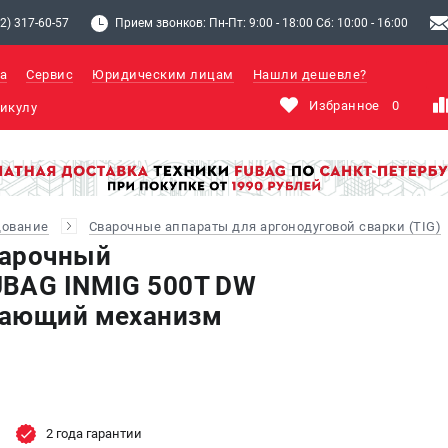
2) 317-60-57
Прием звонков: Пн-Пт: 9:00 - 18:00 Сб: 10:00 - 16:00
а
Сервис
Юридическим лицам
Нашли дешевле?
Избранное
0
дование
Сварочные аппараты для аргонодуговой сварки (TIG)
варочный
UBAG INMIG 500Т DW
дающий механизм
2 года гарантии