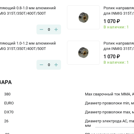
вляющий 0.8-1.0 мм алюминий
Ролик направля
MIG 315T/350T/400T/500T
для INMIG 315T/
1 070 ₽
В наличии: 1
0
вляющий 1.0-1.2 мм алюминий
Ролик направля
MIG 315T/350T/400T/500T
для INMIG 315T/
1 070 ₽
В наличии: 1
0
ВАРА
380
Max сварочный ток ММА, 
EURO
Диаметр проволоки min, 
DX70
Диаметр проволоки max, 
26
Диаметр электрода AC, ma
мм