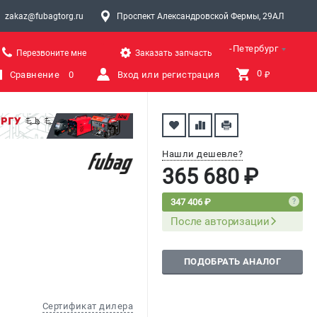
zakaz@fubagtorg.ru
Проспект Александровской Фермы, 29АЛ
Санкт-Петербург
Перезвоните мне
Заказать запчасть
0 
Сравнение
0
Вход или регистрация
₽
Нашли дешевле?
365 680 ₽
347 406 ₽
После авторизации
ПОДОБРАТЬ АНАЛОГ
Сертификат дилера