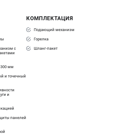
КОМПЛЕКТАЦИЯ
Подающий механизм
мы
Горелка
ханизм с
Шланг-пакет
акетами
 300 мм
ный и точечный
ивности
уги и
икацией
щиты панелей
вой