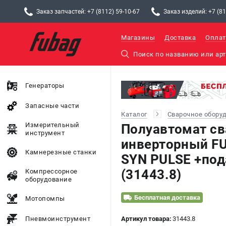
Заказ запчастей: +7 (8112) 59-10-67
Заказ изделий: +7 (81
Магазины
Доставка
Оплат
Генераторы
Запасные части
Каталог
Сварочное обору
Измерительный
Полуавтомат с
инструмент
инверторный F
Камнерезные станки
SYN PULSE +по
(31443.8)
Компрессорное
оборудование
Бесплатная доставка
Мотопомпы
Пневмоинструмент
Артикул товара:
31443.8