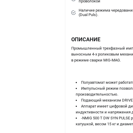
проволокой
Наличие режима чередования
(Dual Puls).
ОПИСАНИЕ
Промышленный трехфазный импу
выносным 4-х роликовым механиз
в режиме сварки MIG-MAG.
Полуавтомат может работат
Импульсный режим позволяе
производительностью.
Подающий механизм DRIVE I
Аппарат имеет цифровой ди
индуктивности и напряжения д
-NMIG 500 T DW SYN PULSE р
катушкой, весом 15 кг и диаме