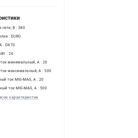
ристики
сети, В : 380
елки : EURO
 : DX70
Вт : 26
ток минимальный, А : 20
ток максимальный, А : 500
ый ток MIG-MAG, А : 20
ый ток MIG-MAG, А : 500
исок характеристик