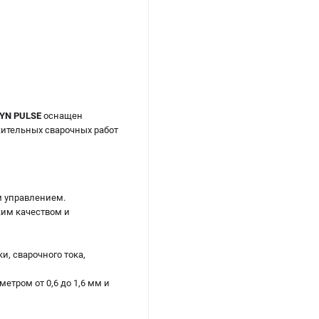
SYN PULSE
оснащен
жительных сварочных работ
м управлением.
им качеством и
, сварочного тока,
етром от 0,6 до 1,6 мм и