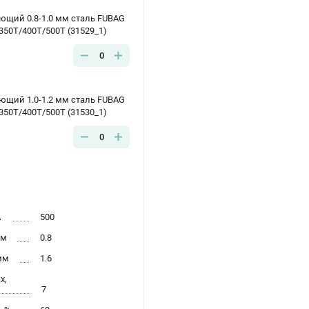
ющий 0.8-1.0 мм сталь FUBAG
350T/400T/500T (31529_1)
0
ющий 1.0-1.2 мм сталь FUBAG
350T/400T/500T (31530_1)
0
А
500
мм
0.8
мм
1.6
x,
7