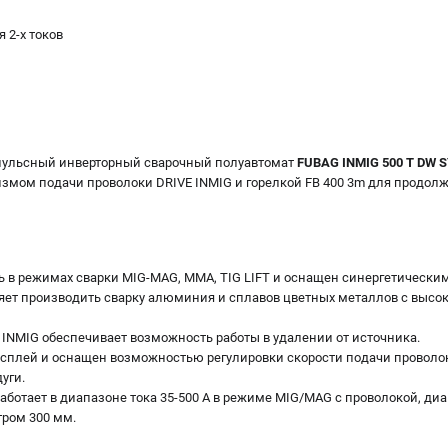
 2-х токов
льсный инверторный сварочный полуавтомат
FUBAG INMIG 500 T DW 
мом подачи проволоки DRIVE INMIG и горелкой FB 400 3m для продол
ь в режимах сварки MIG-MAG, MMA, TIG LIFT и оснащен синергетически
т производить сварку алюминия и сплавов цветных металлов с высок
NMIG обеспечивает возможность работы в удалении от источника.
сплей и оснащен возможностью регулировки скорости подачи проволоки
уги.
аботает в диапазоне тока 35-500 А в режиме MIG/MAG с проволокой, диам
тром 300 мм.