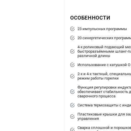
ОСОБЕННОСТИ
23 импульсных программы
20 синергетических програм
4-х роликовый подающий ме
быстроразъёмными шланг-п
различной длины
Использование с катушкой O
2-х и 4-х тактный, специаль
режим работы горелки
Функция регулировки индукт
обеспечивает стабильность д
сварочного процесса
Система термозащиты с инд
Пластиковые крышки для за
управления
Сварка сплошной и порошко