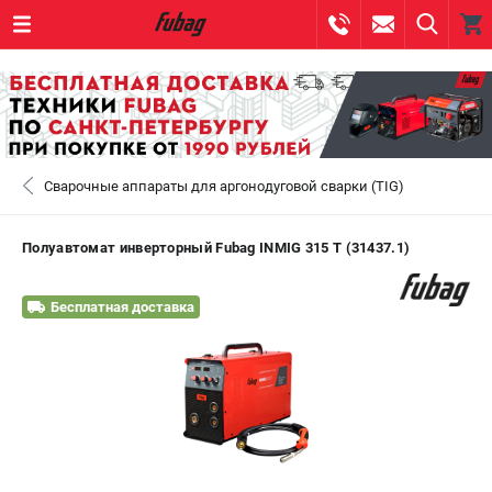
0 
₽
САНКТ-ПЕТЕРБУРГ
Сварочные аппараты для аргонодуговой сварки (TIG)
+7 (812) 317-60-57
- ЗАКАЗ ИЗДЕЛИЙ
+7 (8112) 59-10-67
- ЗАКАЗ ЗАПЧАСТЕЙ
Полуавтомат инверторный Fubag INMIG 315 T (31437.1)
ЗАКАЗАТЬ ЗАПЧАСТЬ
Бесплатная доставка
ВХОД ИЛИ РЕГИСТРАЦИЯ
КАТАЛОГ
АКЦИИ