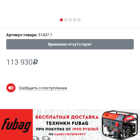
СРАВНЕНИЕ
(
0
)
ИЗБРАННОЕ
(
0
)
Артикул товара:
31437.1
МАГАЗИНЫ
Временно отсутствует
СЕРВИС
113 930
c
ПОДДЕРЖКА
Сервисный центр
Как нас найти
Сообщить о поступлении
ИНФОРМАЦИЯ
Юридическая информация
О бренде
Пользовательское соглашение
Способы оплаты