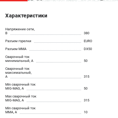
ЭЛЕКТРОСТАНЦИИ
Характеристики
Генераторы бензиновые
Генераторы дизельные
Напряжение сети,
Генераторы инверторные
В
380
Генераторы сварочные
Разъем горелки
EURO
Разъем ММА
DX50
ПОЛЕЗНЫЕ СТАТЬИ
Сварочный ток
минимальный, А
50
Как выбрать краскопульт?
Как выбрать мотопомпу?
Сварочный ток
максимальный,
Как выбрать бензопилу?
А
315
Как выбрать компрессор?
Min сварочный ток
Как правильно выбрать генератор?
MIG-MAG, А
50
Как выбрать сварочный аппарат?
Max сварочный ток
MIG-MAG, А
315
Min сварочный ток
СВАРОЧНЫЕ АППАРАТЫ
ММА, А
10
Аппараты контактной сварки