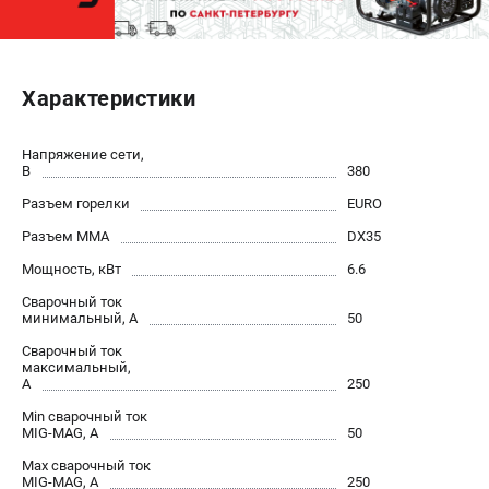
ЭЛЕКТРОСТАНЦИИ
Генераторы бензиновые
Характеристики
Генераторы дизельные
Генераторы инверторные
Напряжение сети,
Генераторы сварочные
В
380
Разъем горелки
EURO
ПОЛЕЗНЫЕ СТАТЬИ
Разъем ММА
DX35
Как выбрать краскопульт?
Мощность, кВт
6.6
Как выбрать мотопомпу?
Сварочный ток
Как выбрать бензопилу?
минимальный, А
50
Как выбрать компрессор?
Сварочный ток
Как правильно выбрать генератор?
максимальный,
А
250
Как выбрать сварочный аппарат?
Min сварочный ток
MIG-MAG, А
50
СВАРОЧНЫЕ АППАРАТЫ
Max сварочный ток
MIG-MAG, А
250
Аппараты контактной сварки