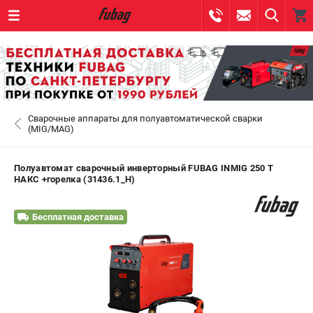
0 
₽
САНКТ-ПЕТЕРБУРГ
Сварочные аппараты для полуавтоматической сварки
+7 (812) 317-60-57
- ЗАКАЗ ИЗДЕЛИЙ
(MIG/MAG)
+7 (8112) 59-10-67
- ЗАКАЗ ЗАПЧАСТЕЙ
Полуавтомат сварочный инверторный FUBAG INMIG 250 Т
НАКС +горелка (31436.1_Н)
ЗАКАЗАТЬ ЗАПЧАСТЬ
Бесплатная доставка
ВХОД ИЛИ РЕГИСТРАЦИЯ
КАТАЛОГ
АКЦИИ