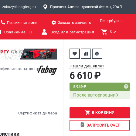
zakaz@fubagtorg.ru
Проспект Александровской Фермы, 29АЛ
Санкт-Петербург
Перезвоните мне
Заказать запчасть
0 
Сравнение
0
Вход или регистрация
₽
Нашли дешевле?
офессиональная программа
6 610 ₽
5 949 ₽
После авторизации
В КОРЗИНУ
Сертификат дилера
ЗАПРОСИТЬ СЧЕТ
ристики