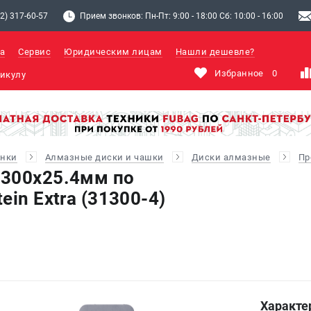
2) 317-60-57
Прием звонков: Пн-Пт: 9:00 - 18:00 Сб: 10:00 - 16:00
а
Сервис
Юридическим лицам
Нашли дешевле?
Избранное
0
анки
Алмазные диски и чашки
Диски алмазные
Пр
 300х25.4мм по
ein Extra (31300-4)
Характе