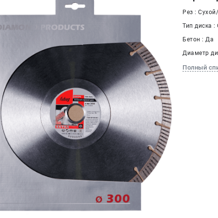
Рез : Сухо
Тип диска :
Бетон : Да
Диаметр дис
Полный сп