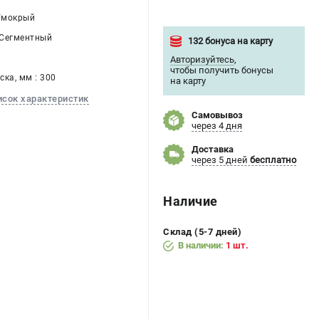
й/мокрый
 Сегментный
132 бонуса на карту
Авторизуйтесь
,
чтобы получить бонусы
ка, мм : 300
на карту
исок характеристик
Самовывоз
через 4 дня
Доставка
через 5 дней
бесплатно
Наличие
Склад (5-7 дней)
В наличии:
1 шт.