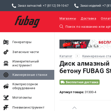
Заказ запчастей: +7 (8112) 59-10-67
Заказ изделий: +7 (81
Магазины
Доставка
Оплат
Генераторы
Запасные части
Каталог
Камнерезные ст
Измерительный
Диск алмазный
инструмент
бетону FUBAG St
Камнерезные станки
Бесплатная доставка
Компрессорное
оборудование
Артикул товара:
31300-4
Мотопомпы
Пневмоинструмент