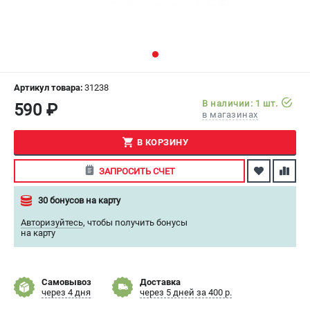
СРАВНЕНИЕ
(
0
)
ИЗБРАННОЕ
(
0
)
МАГАЗИНЫ
Артикул товара:
31238
В наличии: 1 шт.
590 ₽
в магазинах
СЕРВИС
В КОРЗИНУ
ПОДДЕРЖКА
ЗАПРОСИТЬ СЧЕТ
Сервисный центр
Как нас найти
30 бонусов на карту
Авторизуйтесь
,
чтобы получить бонусы
ИНФОРМАЦИЯ
на карту
Юридическая информация
О бренде
Самовывоз
Доставка
Пользовательское соглашение
через 4 дня
через 5 дней за 400 р.
Способы оплаты