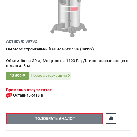
ЭЛЕКТРОСТАНЦИИ
Генераторы бензиновые
Генераторы дизельные
Генераторы инверторные
Артикул: 38992
Генераторы сварочные
Пылесос строительный FUBAG WD 5SP (38992)
Объем бака: 30 л; Мощность: 1400 Вт; Длина всасывающего
ПОЛЕЗНЫЕ СТАТЬИ
шланга: 3 м
Как выбрать краскопульт?
После авторизации
12 590 ₽
Как выбрать мотопомпу?
Как выбрать бензопилу?
Временно отсутствует
Как выбрать компрессор?
Оставить отзыв
Как правильно выбрать генератор?
Как выбрать сварочный аппарат?
ПОДОБРАТЬ АНАЛОГ
СВАРОЧНЫЕ АППАРАТЫ
Аппараты контактной сварки