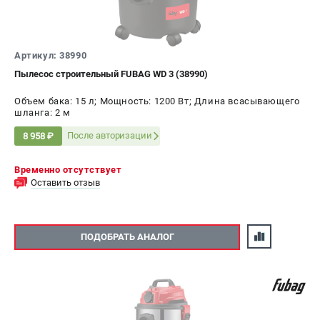
СРАВНЕНИЕ
(
0
)
ИЗБРАННОЕ
(
0
)
Артикул: 38990
Пылесос строительный FUBAG WD 3 (38990)
МАГАЗИНЫ
Объем бака: 15 л; Мощность: 1200 Вт; Длина всасывающего
шланга: 2 м
СЕРВИС
После авторизации
8 958 ₽
ПОДДЕРЖКА
Временно отсутствует
Сервисный центр
Оставить отзыв
Как нас найти
ИНФОРМАЦИЯ
ПОДОБРАТЬ АНАЛОГ
Юридическая информация
О бренде
Пользовательское соглашение
Способы оплаты