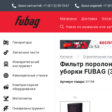
Заказ запчастей: +7 (8112) 59-10-67
Заказ изделий: +7 (81
Магазины
Доставка
Оплат
Генераторы
Запасные части
Каталог
Строительные п
Измерительный
Фильтр пороло
инструмент
уборки FUBAG (
Камнерезные станки
Артикул товара:
31194
Компрессорное
оборудование
Мотопомпы
Пневмоинструмент