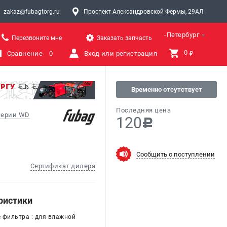
zakaz@fubagtorg.ru
Проспект Александровской Фермы, 29АЛ
Санкт-Петербург
Перезвоните мне
Заказать запчасть
0 
Сравнение
0
Вход или регистрация
₽
Временно отсутствует
Последняя цена
серии WD
120
c
Сообщить о поступлении
Сертификат дилера
ристики
 фильтра : для влажной