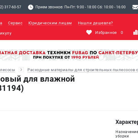
2) 317-60-57
Прием звонков: Пн-Пт: 9:00 - 18:00 Сб: 10:00 - 16:00
а
Сервис
Юридическим лицам
Нашли дешевле?
Избранное
0
ылесосы
Расходные материалы для строительных пылесосов 
новый для влажной
31194)
Характе
Назначение
уборки